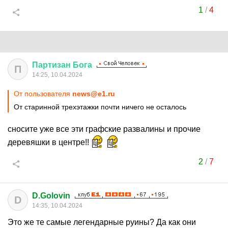
1
/
4
Партизан
Бога
П
14:25, 10.04.2024
От пользователя
news@e1.ru
От старинной трехэтажки почти ничего не осталось
сносите уже все эти графские развалины и прочие
деревяшки в центре!!
2
/
7
D.Golovin
D
14:35, 10.04.2024
Это же те самые легендарные руины? Да как они