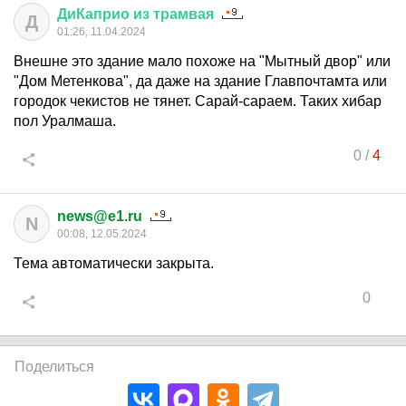
ДиКаприо
из
трамвая
Д
01:26, 11.04.2024
Внешне это здание мало похоже на "Мытный двор" или
"Дом Метенкова", да даже на здание Главпочтамта или
городок чекистов не тянет. Сарай-сараем. Таких хибар
пол Уралмаша.
0
/
4
news@e1.ru
N
00:08, 12.05.2024
Тема автоматически закрыта.
0
Поделиться