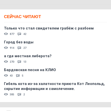
СЕЙЧАС ЧИТАЮТ
Только что стал свидетелем грабёж с разбоем
877
42
Город без воды
914
27
а где местная либерота?
270
13
Бардовская песня на КЛИО
43
5
Гибель кота из-за халатности приюта Кот Леопольд,
скрытиe информации и самолечение.
385
2