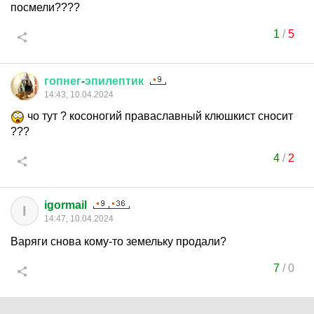
посмели????
1
/
5
гопнег
-
эпилептик
14:43, 10.04.2024
чо тут ? косоногий праваславный клюшкист сносит
???
4
/
2
igormail
I
14:47, 10.04.2024
Варяги снова кому-то земельку продали?
7
/
0