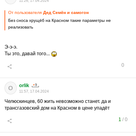
11:26, 17.04.2024
От пользователя
Дед Семён и самогон
Без сноса хрущёб на Красном такие параметры не
реализовать
Э-э-э.
Ты это, давай того...
0
orlik
O
11:57, 17.04.2024
Челюскинцев, 60 жить невозможно станет. да и
трансгазовский дом на Красном в цене упадёт
1
/
0