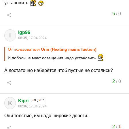
установить
5
/
0
igp96
I
08:35, 17.04.2024
От пользователя
Orin (Heating mains faction)
И побольше мачт освещения надо установить
А достаточно наберётся чтоб пустые не остались?
2
/
0
Kipri
K
08:36, 17.04.2024
Они толстые, им надо широкие дороги.
2
/
1