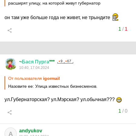
расширят улицу, на которой живут губернатор
он там уже больше года не живет, не трындите
1
/
1
~
Бася
Пурга
***
10:40, 17.04.2024
От пользователя
igormail
Назовите ее: Улица известных бизнесменов.
ул.Губернаторская? ул.Мэрская? ул.обычная???
1
/
0
andyukov
A