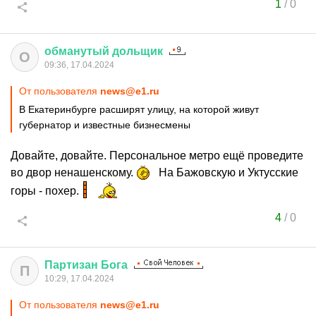
1
/
0
обманутый
дольщик
О
09:36, 17.04.2024
От пользователя
news@e1.ru
В Екатеринбурге расширят улицу, на которой живут
губернатор и известные бизнесмены
Довайте, довайте. Персональное метро ещё проведите
во двор ненашенскому.
На Бажовскую и Уктусские
горы - похер.
4
/
0
Партизан
Бога
П
10:29, 17.04.2024
От пользователя
news@e1.ru