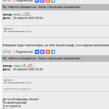
0
/
4
|
|
Поделиться:
Re: «Мечты сбываются». Актер «Уральских пельменей»...
Автор:
allekc
Дата:
23 апреля 2024 20:24
Цитата:
От пользователя:
Kipri
В машине будет магнитофон, на тебе белый шарф, а на сиденье маленькая
2
/
2
|
|
Поделиться:
Re: «Мечты сбываются». Актер «Уральских пельменей»...
Автор:
Yokai
Дата:
23 апреля 2024 20:30
Цитата:
От пользователя:
Kipri
себе куплю в старости.
Да ты оптемиздка, Катюх!
По всем пунктам!
1) в старости