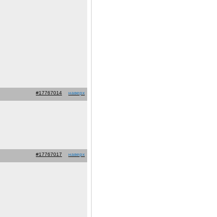
#17767014
наверх
#17767017
наверх