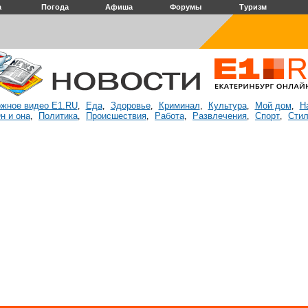
а
Погода
Афиша
Форумы
Туризм
жное видео E1.RU
Еда
Здоровье
Криминал
Культура
Мой дом
Н
,
,
,
,
,
,
н и она
Политика
Происшествия
Работа
Развлечения
Спорт
Стил
,
,
,
,
,
,