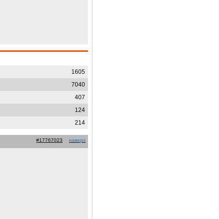
1605
7040
407
124
214
#17767023
наверх