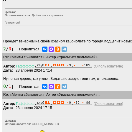
Цитата:
От пользователя:
ДиКаприо из трамвая
Готовится?
Проедет вечерком на своём красном кабриолете по городу, подцепит новы
2
/
0
|
|
Поделиться:
Re: «Мечты сбываются». Актер «Уральских пельменей»...
Автор:
Гаффффф
(О пользователе)
Дата:
23 апреля 2024 17:14
Ну не так дорого, как у коки. Видать не жируют они там, в пельменях.
0
/
1
|
|
Поделиться:
Re: «Мечты сбываются». Актер «Уральских пельменей»...
Автор:
Гаффффф
(О пользователе)
Дата:
23 апреля 2024 17:15
Цитата:
От пользователя:
GREEN_MONSTER