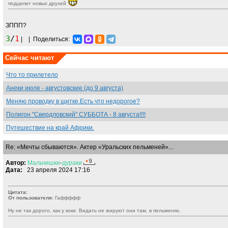
подцепит новых друзей
ЗППП?
3
/
1
|
|
Поделиться:
Сейчас читают
Что то прилетело
Анеки июле - августовские (до 9 августа)
Меняю проводку в щитке.Есть что недорогое?
Полигон "Свердловский" СУББОТА - 8 августа!!!!
Путешествие на край Африки.
Re: «Мечты сбываются». Актер «Уральских пельменей»...
Автор:
Мальчишки
-
дураки
Дата:
23 апреля 2024 17:16
Цитата:
От пользователя:
Гаффффф
Ну не так дорого, как у коки. Видать не жируют они там, в пельменях.