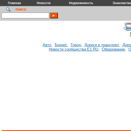
Главная
Новости
Недвижимость
Знакомств
поиск:
Авто
Бизнес
Город
Дороги и транспорт
Доро
,
,
,
,
Новости сообщества E1.RU
Образование
О
,
,