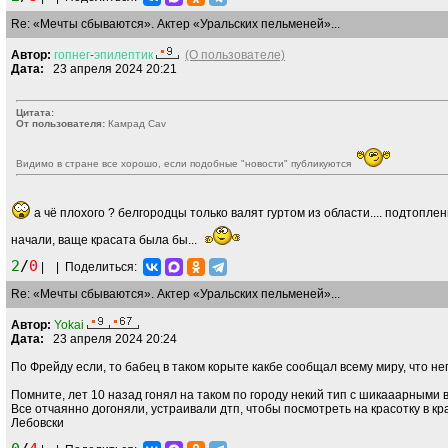
Re: «Мечты сбываются». Актер «Уральских пельменей»...
Автор:
гопнег
-
эпилептик
(О пользователе)
Дата:
23 апреля 2024 20:21
Цитата:
От пользователя:
Камрад Cav
Видимо в стране все хорошо, если подобные "новости" публикуются
а чё плохого ? белгородцы только валят гуртом из области.... подтопле
начали, ваще красата была бы...
2
/
0
|
|
Поделиться:
Re: «Мечты сбываются». Актер «Уральских пельменей»...
Автор:
Yokai
Дата:
23 апреля 2024 20:24
По Фрейду если, то бабец в таком корыте какбе сообщал всему миру, что не
Помните, лет 10 назад гонял на таком по городу некий тип с шикааарными 
Все отчаянно догоняли, устраивали дтп, чтобы посмотреть на красотку в к
Лебовски