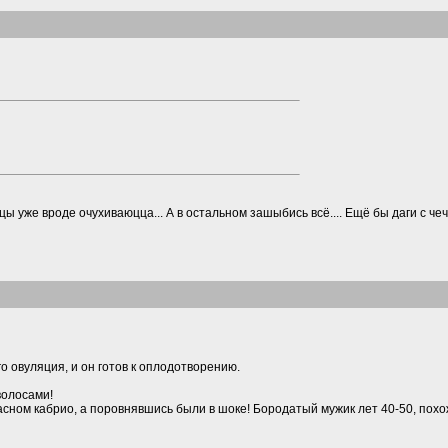
нцы уже вроде очухиваюцца... А в остальном зашыбись всё.... Ещё бы даги с че
го овуляция, и он готов к оплодотворению.
волосами!
расном кабрио, а поровнявшись были в шоке! Бородатый мужик лет 40-50, пох