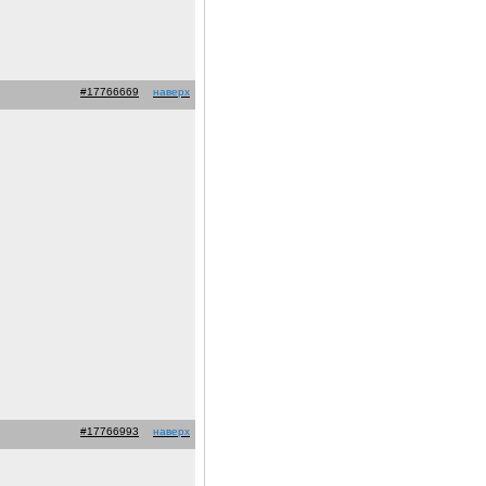
#17766669
наверх
#17766993
наверх