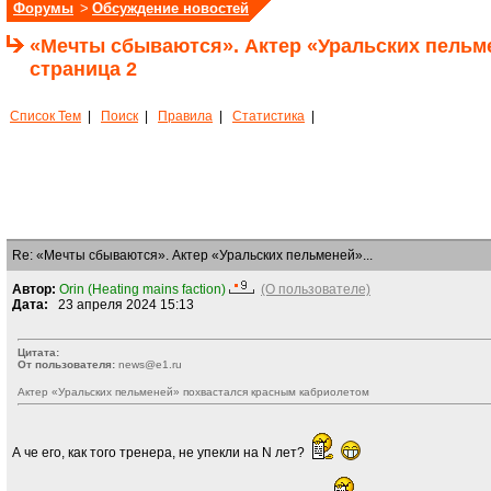
Форумы
>
Обсуждение новостей
«Мечты сбываются». Актер «Уральских пельме
страница 2
Список Тем
|
Поиск
|
Правила
|
Статистика
|
Re: «Мечты сбываются». Актер «Уральских пельменей»...
Автор:
Orin (Heating mains faction)
(О пользователе)
Дата:
23 апреля 2024 15:13
Цитата:
От пользователя:
news@e1.ru
Актер «Уральских пельменей» похвастался красным кабриолетом
А че его, как того тренера, не упекли на N лет?