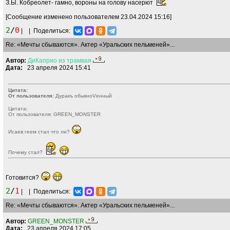
З.Ы. Кобреолет- гамно, вороны на голову насерют
[Сообщение изменено пользователем 23.04.2024 15:16]
2
/
0
|
|
Поделиться:
Re: «Мечты сбываются». Актер «Уральских пельменей»...
Автор:
ДиКаприо
из
трамвая
Дата:
23 апреля 2024 15:41
Цитата:
От пользователя:
Дуракъ обыкноVенный
Цитата:
От пользователя: GREEN_MONSTER
Исаев геем стал что ли?
Почему стал?
Готовится?
2
/
1
|
|
Поделиться:
Re: «Мечты сбываются». Актер «Уральских пельменей»...
Автор:
GREEN_MONSTER
Дата:
23 апреля 2024 17:05