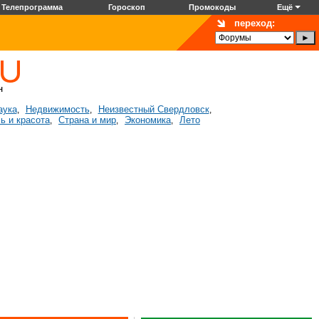
Телепрограмма
Гороскоп
Промокоды
Ещё
переход:
аука
Недвижимость
Неизвестный Свердловск
,
,
,
ь и красота
Страна и мир
Экономика
Лето
,
,
,