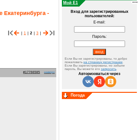
Мой E1
Вход для зарегистрированных
 Екатеринбурга -
пользователей:
E-mail:
|
1
|
2
|
3
|
Пароль:
Если Вы не зарегистрированы, то добро
пожаловать
на страницу регистрации
.
Если Вы зарегистрированы, но забыли
пароль, Вы можете его
запросить
.
#17766585
наверх
Авторизоваться через
Погода