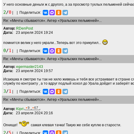
У него основные деньги ж с другого, а за просмотр тухлых пельменей сейч
2
/
0
|
|
Поделиться:
Re: «Мечты сбываются». Актер «Уральских пельменей»...
Автор:
RDenPost
Дата:
23 апреля 2024 19:24
помнится велик у него украли...Теперь вот это прикупил...
0
/
1
|
|
Поделиться:
Re: «Мечты сбываются». Актер «Уральских пельменей»...
Автор:
egermaster2143
Дата:
23 апреля 2024 19:57
Исаюшка я смотрю ты так не хило живешь и тебя все устраивает в стране с
службу по контракту , а то вдруг подлый хохол до Урала дойдет и заберёт в
3
/
1
|
|
Поделиться:
Re: «Мечты сбываются». Актер «Уральских пельменей»...
Автор:
Kipri
Дата:
23 апреля 2024 20:16
Огнище!
самая клевая тачка! Такую же себе куплю в старости.
2
/
5
|
|
Поделиться: