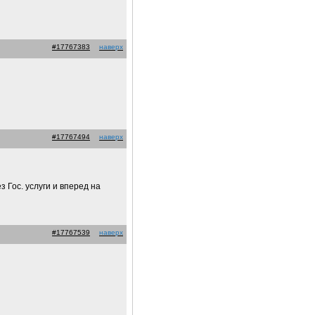
#17767383
наверх
#17767494
наверх
 Гос. услуги и вперед на
#17767539
наверх