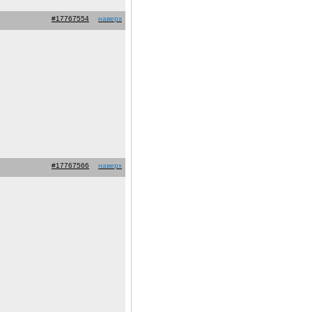
#17767554
наверх
#17767566
наверх