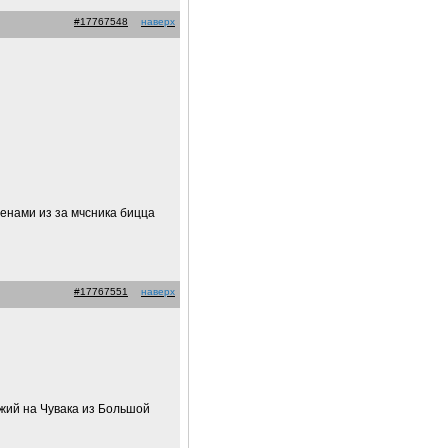
#17767548
наверх
ченами из за мчсника бицца
#17767551
наверх
ожий на Чувака из Большой