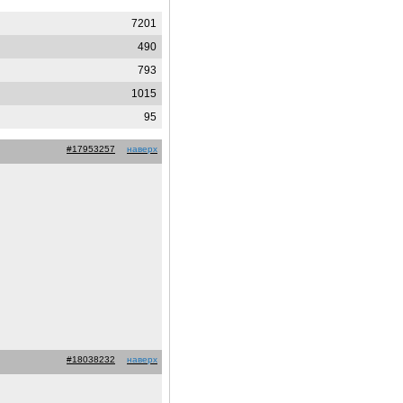
7201
490
793
1015
95
#17953257
наверх
#18038232
наверх