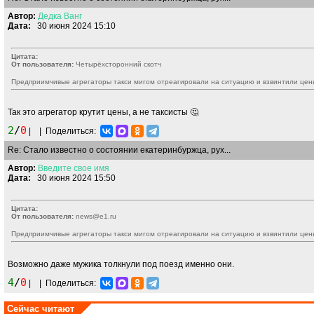
Автор:
Дедка
Ванг
Дата:
30 июня 2024 15:10
Цитата:
От пользователя:
Четырёхсторонний скотч
Предприимчивые агрегаторы такси мигом отреагировали на ситуацию и взвинтили цен
Так это агрегатор крутит цены, а не таксисты 🤔
2
/
0
|
|
Поделиться:
Re: Стало известно о состоянии екатеринбуржца, рух...
Автор:
Введите
свое
имя
Дата:
30 июня 2024 15:50
Цитата:
От пользователя:
news@e1.ru
Предприимчивые агрегаторы такси мигом отреагировали на ситуацию и взвинтили цен
Возможно даже мужика толкнули под поезд именно они.
4
/
0
|
|
Поделиться:
Сейчас читают