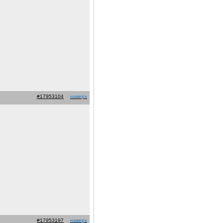
#17953104
наверх
#17953197
наверх