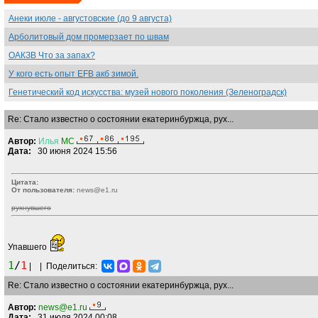
Анеки июле - августовские (до 9 августа)
Арболитовый дом промерзает по швам
ОАКЗВ Что за запах?
У кого есть опыт EFB акб зимой.
Генетический код искусства: музей нового поколения (Зеленоградск)
Re: Стало известно о состоянии екатеринбуржца, рух...
Автор:
Илья
MC
Дата:
30 июня 2024 15:56
Цитата:
От пользователя:
news@e1.ru
рухнувшего
Упавшего
1
/
1
|
|
Поделиться:
Re: Стало известно о состоянии екатеринбуржца, рух...
Автор:
news@e1.ru
Дата:
31 июля 2024 00:08