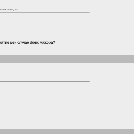
ы на поездки
днятие цен случае форс мажора?