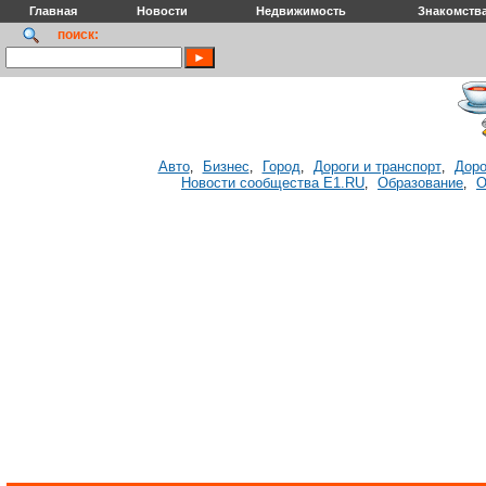
Главная
Новости
Недвижимость
Знакомств
поиск:
Авто
Бизнес
Город
Дороги и транспорт
Доро
,
,
,
,
Новости сообщества E1.RU
Образование
О
,
,