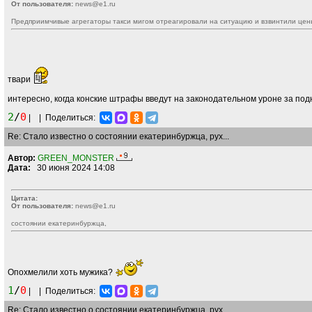
От пользователя:
news@e1.ru
Предприимчивые агрегаторы такси мигом отреагировали на ситуацию и взвинтили цен
твари
интересно, когда конские штрафы введут на законодательном уроне за по
2
/
0
|
|
Поделиться:
Re: Стало известно о состоянии екатеринбуржца, рух...
Автор:
GREEN_MONSTER
Дата:
30 июня 2024 14:08
Цитата:
От пользователя:
news@e1.ru
состоянии екатеринбуржца,
Опохмелили хоть мужика?
1
/
0
|
|
Поделиться:
Re: Стало известно о состоянии екатеринбуржца, рух...