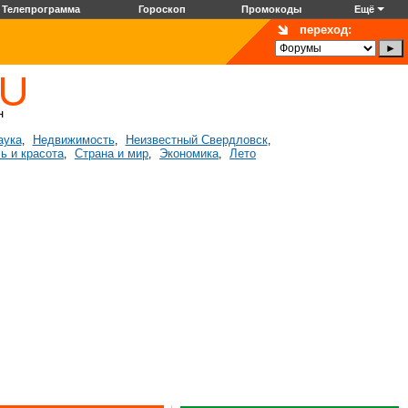
Телепрограмма
Гороскоп
Промокоды
Ещё
переход:
аука
Недвижимость
Неизвестный Свердловск
,
,
,
ь и красота
Страна и мир
Экономика
Лето
,
,
,