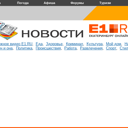
а
Погода
Афиша
Форумы
Туризм
жное видео E1.RU
Еда
Здоровье
Криминал
Культура
Мой дом
Н
,
,
,
,
,
,
н и она
Политика
Происшествия
Работа
Развлечения
Спорт
Стил
,
,
,
,
,
,