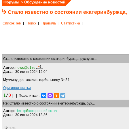
Форумы
>
Обсуждение новостей
Стало известно о состоянии екатеринбуржца,
Список Тем
|
Поиск
|
Правила
|
Статистика
|
Стало известно о состоянии екатеринбуржца, рухнувш...
Автор:
news@e1.ru
Дата:
30 июня 2024 12:04
Мужчину доставили в горбольницу
№ 24
Оригинал статьи
1
/
0
|
|
Поделиться:
Re: Стало известно о состоянии екатеринбуржца, рух...
Автор:
Четыр
ё
хсторонний
скотч
Дата:
30 июня 2024 13:36
Цитата: