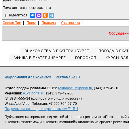
Тема автоматически закрыта.
|
Поделиться:
Список Тем
|
Поиск
|
Правила
|
Статистика
|
Обсуждение
ЗНАКОМСТВА В ЕКАТЕРИНБУРГЕ
ПОГОДА В ЕКА
АФИША В ЕКАТЕРИНБУРГЕ
ГОРОСКОП
КУРСЫ ВАЛ
Информация для клиентов
Реклама на Е1
Отдел продаж рекламы Е1.РУ:
reklamae1@iportal.ru
, (343) 379-49-10
Редакция:
e1@iportal.ru
, (343) 379-49-95,
(343) 34-555-34 (круглосуточно - для новостей)
WhatsApp, Viber, Telegram: +7 909 704-57-70
Подписка на еженедельную рассылку E1.RU
Публикация материалов под меткой «На правах рекламы», «Партнёрский 
«Новости телекома» и «Новости компаний» оплачена из средств рекламо