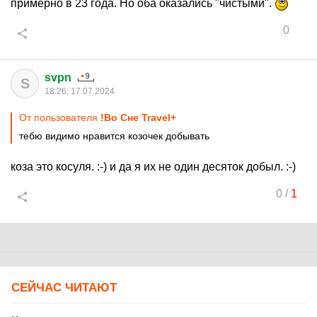
примерно в 23 года. Но оба оказались "чистыми".
0
svpn
S
18:26, 17.07.2024
От пользователя
!Во Сне Travel+
тебю видимо нравится козочек добывать
коза это косуля. :-) и да я их не один десяток добыл. :-)
0
/
1
СЕЙЧАС ЧИТАЮТ