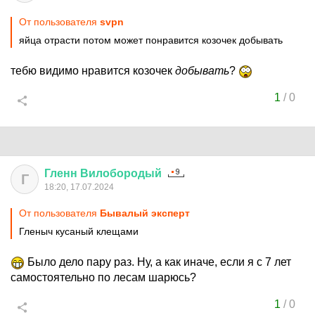
От пользователя
svpn
яйца отрасти потом может понравится козочек добывать
тебю видимо нравится козочек
добывать
?
1
/
0
Гленн
Вилобородый
Г
18:20, 17.07.2024
От пользователя
Бывалый эксперт
Гленыч кусаный клещами
Было дело пару раз. Ну, а как иначе, если я с 7 лет
самостоятельно по лесам шарюсь?
1
/
0