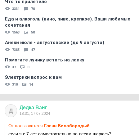
Что то прилетело
3331
70
Еда и алкоголь (вино, пиво, крепкое). Ваши любимые
сочетания
1563
50
Анеки июле - августовские (до 9 августа)
7385
47
Помогите лучику встать на лапку
37
0
Электрики вопрос к вам
310
14
Дедка
Ванг
Д
18:31, 17.07.2024
От пользователя
Гленн Вилобородый
если я с 7 лет самостоятельно по лесам шарюсь?