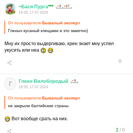
~
Бася
Пурга
***
18:35, 17.07.2024
От пользователя
Бывалый эксперт
Гленыч кусаный клещами и это заметно)
Мну их просто выдергиваю, хрен знает мну успел
укусить или неа
0
Гленн
Вилобородый
Г
18:35, 17.07.2024
От пользователя
Бывалый эксперт
не закрыли балтийские страны
Вот вообще срать на них.
2
/
0