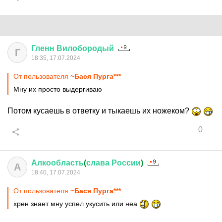
Гленн
Вилобородый
Г
18:35, 17.07.2024
От пользователя
~Бася Пурга***
Мну их просто выдергиваю
Потом кусаешь в ответку и тыкаешь их ножеком?
0
Алкообласть
(
слава
России
)
А
18:40, 17.07.2024
От пользователя
~Бася Пурга***
хрен знает мну успел укусить или неа