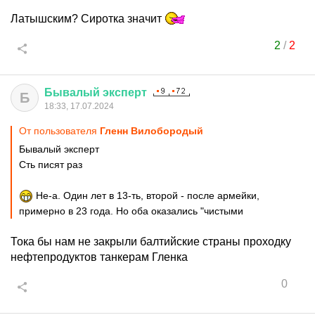
Латышским? Сиротка значит
2
/
2
Бывалый
эксперт
Б
18:33, 17.07.2024
От пользователя
Гленн Вилобородый
Бывалый эксперт
Сть писят раз
Не-а. Один лет в 13-ть, второй - после армейки,
примерно в 23 года. Но оба оказались "чистыми
Тока бы нам не закрыли балтийские страны проходку
нефтепродуктов танкерам Гленка
0