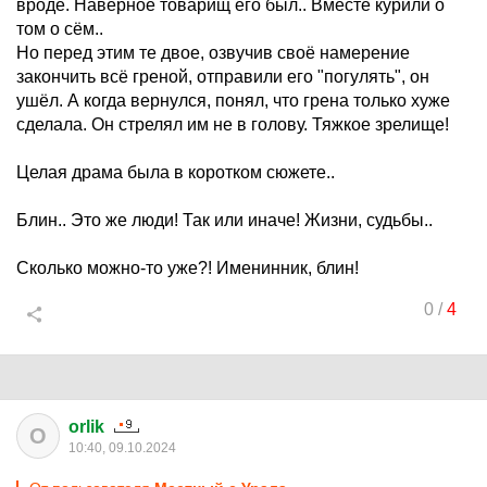
вроде. Наверное товарищ его был.. Вместе курили о
том о сём..
Но перед этим те двое, озвучив своё намерение
закончить всё греной, отправили его "погулять", он
ушёл. А когда вернулся, понял, что грена только хуже
сделала. Он стрелял им не в голову. Тяжкое зрелище!
Целая драма была в коротком сюжете..
Блин.. Это же люди! Так или иначе! Жизни, судьбы..
Сколько можно-то уже?! Именинник, блин!
0
/
4
orlik
O
10:40, 09.10.2024