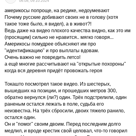
06:08, 09.10.2024
америкосы попроще, на редике, недоумевают
Почему русские добивают своих не в голову (хотя
такое тоже было, я видел), а в живот?!
Ведь даже на видео плохого качества видно, как это им
(просящим) сильно не нравится.. мягко говоря...
Америкосы помудрее объясняют им про
"идентификацию" и про выплаты вдовам.
Очень важно не повредить летсо!
а ещё многие рассчитывают на "открытые похороны"
когда вся деревня придёт провожать героя
Токашто посмотрел такое видео. Из шестерых,
вышедших на позиции, и прошедших метров 300,
обратно вернулся (ли?) один. Трёх подстрелили, один
раненым остался лежать в поле, судьба его
неизвестна. На трёх сбросили, двоих тяжело ранило,
остался один.
Он и "помог" своим двоим. Перед последним долго
медлил, и вроде крестик свой целовал, что-то говорил