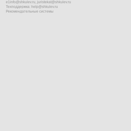
e1info@shkulev.ru
,
juristekat@shkulev.ru
Техподдержка:
help@shkulev.ru
Рекомендательные системы