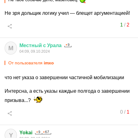
Не зря дольщик логику учил — блещет аргументацией!
1
/
2
Местный
с
Урала
М
04:09, 09.10.2024
От пользователя
imxo
что нет указа о завершении частичной мобилизации
Интерсна, а есть указы каждые полгода о завершении
призыва...?
0
/
1
Yokai
Y