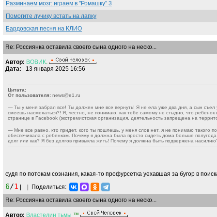
Разминаем мозг: играем в "Ромашку" 3
Помогите лучику встать на лапку
Бардовская песня на КЛИО
Re: Россиянка оставила своего сына одного на неско...
Автор:
ВОВИК
.
Дата:
13 января 2025 16:56
Цитата:
От пользователя:
news@e1.ru
— Ты у меня забрал все! Ты должен мне все вернуть! Я не ела уже два дня, а сын съе
смеешь насмехаться?! Я, честно, не понимаю, как тебе самому не стыдно, что ребенок
странице в Facebook (экстремистская организация, деятельность запрещена на террит
— Мне все равно, кто придет, кого ты пошлешь, у меня слов нет, я не понимаю такого п
обеспечивала с ребенком. Почему я должна была просто сидеть дома больше полугода 
долг или как? Я без долгов привыкла жить! Почему я должна быть подвержена насилию?
судя по потокам сознания, какая-то профурсетка уехавшая за бугор в поис
6
/
1
|
|
Поделиться:
Re: Россиянка оставила своего сына одного на неско...
Автор:
Властелин
тьмы
™