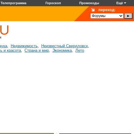
Телепрограмма
Гороскоп
Промокоды
Ещё
переход:
аука
Недвижимость
Неизвестный Свердловск
,
,
,
ь и красота
Страна и мир
Экономика
Лето
,
,
,