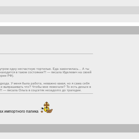
л утром одну несчастную тортилью. Еда закончилась… А ты
 находится в таком состоянии?! — писала Иделевич на своей
ории РФ).
одхода. У меня была работа, неважно какая, но я сама себя
и выпрашивать что? Чтобы мне помогали? То есть деньги в
! — писала Ольга в соцсетях незадолго до трагедии.
ках импортного папика