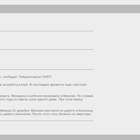
, сообщает Telegram-канал SHOT.
 на работу в клуб. В настоящее время ее ищет местная
двоката. Женщина и ребенок проживали в Мексике. По словам
вого года оставила сына одного дома. При этом перед
ккоак 31 декабря. Мальчик скончался по дороге в больницу.
сь давать показания. После этого она сбежала из квартиры