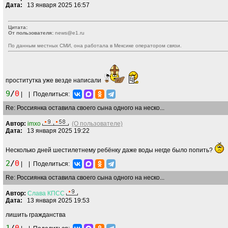
Дата:
13 января 2025 16:57
Цитата:
От пользователя:
news@e1.ru
По данным местных СМИ, она работала в Мексике оператором связи.
проститутка уже везде написали
9
/
0
|
|
Поделиться:
Re: Россиянка оставила своего сына одного на неско...
Автор:
imxo
(О пользователе)
Дата:
13 января 2025 19:22
Несколько дней шестилетнему ребёнку даже воды негде было попить?
2
/
0
|
|
Поделиться:
Re: Россиянка оставила своего сына одного на неско...
Автор:
Слава
КПСС
Дата:
13 января 2025 19:53
лишить гражданства