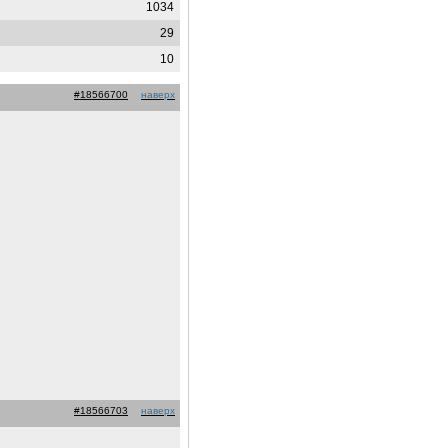
1034
29
10
#18566700
наверх
#18566703
наверх