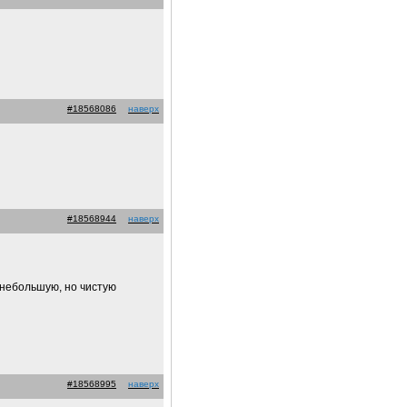
#18568086
наверх
#18568944
наверх
 небольшую, но чистую
#18568995
наверх