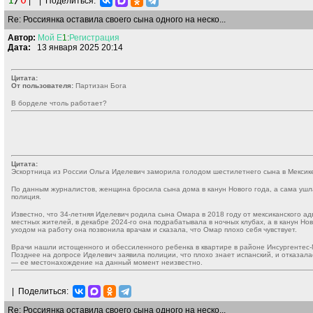
1
/
0
|
|
Поделиться:
Re: Россиянка оставила своего сына одного на неско...
Автор:
Мой
Е
1:
Регистрация
Дата:
13 января 2025 20:14
Цитата:
От пользователя:
Партизан Бога
В борделе чтоль работает?
Цитата:
Эскортница из России Ольга Иделевич заморила голодом шестилетнего сына в Мексике
По данным журналистов, женщина бросила сына дома в канун Нового года, а сама ушла
полиция.
Известно, что 34-летняя Иделевич родила сына Омара в 2018 году от мексиканского а
местных жителей, в декабре 2024-го она подрабатывала в ночных клубах, а в канун Но
уходом на работу она позвонила врачам и сказала, что Омар плохо себя чувствует.
Врачи нашли истощенного и обессиленного ребенка в квартире в районе Инсургентес-Ми
Позднее на допросе Иделевич заявила полиции, что плохо знает испанский, и отказала
— ее местонахождение на данный момент неизвестно.
|
Поделиться:
Re: Россиянка оставила своего сына одного на неско...