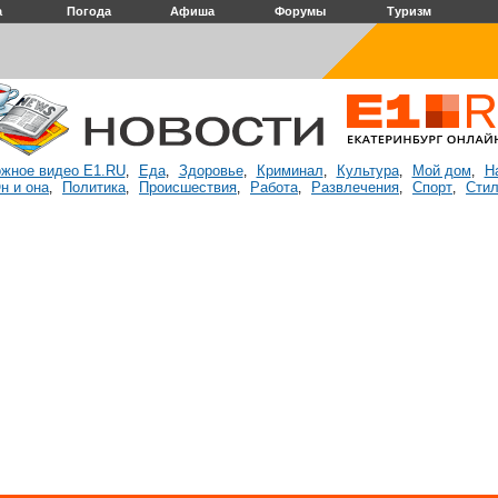
а
Погода
Афиша
Форумы
Туризм
жное видео E1.RU
Еда
Здоровье
Криминал
Культура
Мой дом
Н
,
,
,
,
,
,
н и она
Политика
Происшествия
Работа
Развлечения
Спорт
Стил
,
,
,
,
,
,