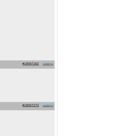
#18567162
наверх
#18567273
наверх