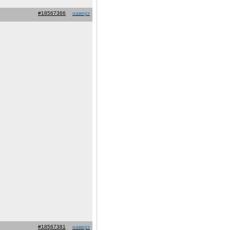
#18567366
наверх
#18567381
наверх