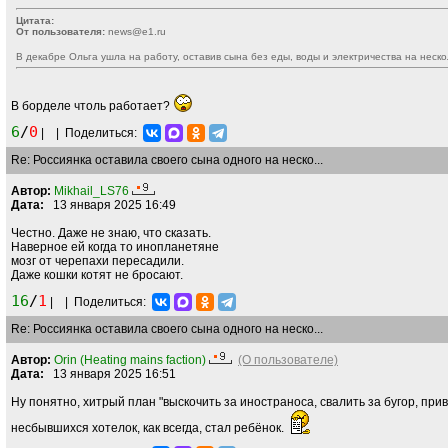
Цитата:
От пользователя:
news@e1.ru
В декабре Ольга ушла на работу, оставив сына без еды, воды и электричества на неско
В борделе чтоль работает?
6
/
0
|
|
Поделиться:
Re: Россиянка оставила своего сына одного на неско...
Автор:
Mikhail_LS76
Дата:
13 января 2025 16:49
Честно. Даже не знаю, что сказать.
Наверное ей когда то инопланетяне
мозг от черепахи пересадили.
Даже кошки котят не бросают.
16
/
1
|
|
Поделиться:
Re: Россиянка оставила своего сына одного на неско...
Автор:
Orin (Heating mains faction)
(О пользователе)
Дата:
13 января 2025 16:51
Ну понятно, хитрый план "выскочить за иностраноса, свалить за бугор, пр
несбывшихся хотелок, как всегда, стал ребёнок.