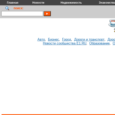
Главная
Новости
Недвижимость
Знакомств
поиск:
Авто
Бизнес
Город
Дороги и транспорт
Доро
,
,
,
,
Новости сообщества E1.RU
Образование
О
,
,