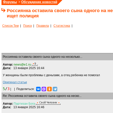
Форумы
>
Обсуждение новостей
Россиянка оставила своего сына одного на не
ищет полиция
Список Тем
|
Поиск
|
Правила
|
Статистика
|
Россиянка оставила своего сына одного на несколько...
Автор:
news@e1.ru
Дата:
13 января 2025 16:44
У женщины были проблемы с деньгами, а отец ребенка не помогал
Оригинал статьи
5
/
3
|
|
Поделиться:
Re: Россиянка оставила своего сына одного на неско...
Автор:
Партизан
Бога
Дата:
13 января 2025 16:46