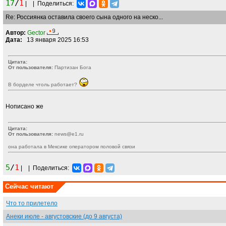
17
/
1
|
|
Поделиться:
Re: Россиянка оставила своего сына одного на неско...
Автор:
Gector
Дата:
13 января 2025 16:53
Цитата:
От пользователя:
Партизан Бога
В борделе чтоль работает?
Нописано же
Цитата:
От пользователя:
news@e1.ru
она работала в Мексике оператором половой связи
5
/
1
|
|
Поделиться:
Сейчас читают
Что то прилетело
Анеки июле - августовские (до 9 августа)