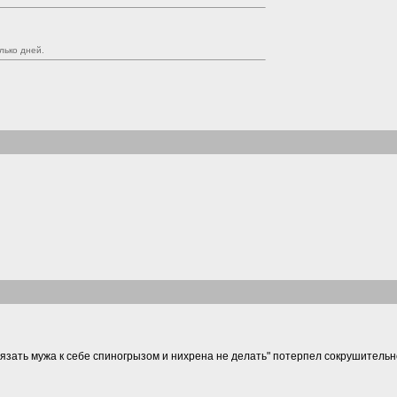
лько дней.
ивязать мужа к себе спиногрызом и нихрена не делать" потерпел сокрушитель