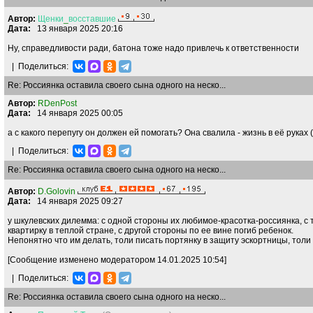
Автор:
Щенки
_
восставшие
Дата:
13 января 2025 20:16
Ну, справедливости ради, батона тоже надо привлечь к ответственности
|
Поделиться:
Re: Россиянка оставила своего сына одного на неско...
Автор:
RDenPost
Дата:
14 января 2025 00:05
а с какого перепугу он должен ей помогать? Она свалила - жизнь в её руках 
|
Поделиться:
Re: Россиянка оставила своего сына одного на неско...
Автор:
D.Golovin
Дата:
14 января 2025 09:27
у шкулевских дилемма: с одной стороны их любимое-красотка-россиянка, 
квартирку в теплой стране, с другой стороны по ее вине погиб ребенок.
Непонятно что им делать, толи писать портянку в защиту эскортницы, толи
[Сообщение изменено модератором 14.01.2025 10:54]
|
Поделиться:
Re: Россиянка оставила своего сына одного на неско...