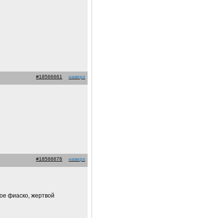
#18566661
наверх
#18566676
наверх
ное фиаско, жертвой