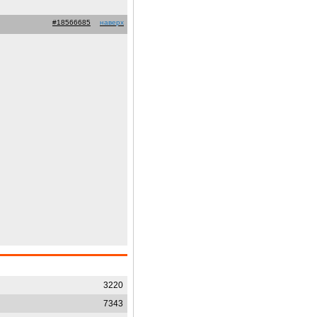
#18566685
наверх
3220
7343