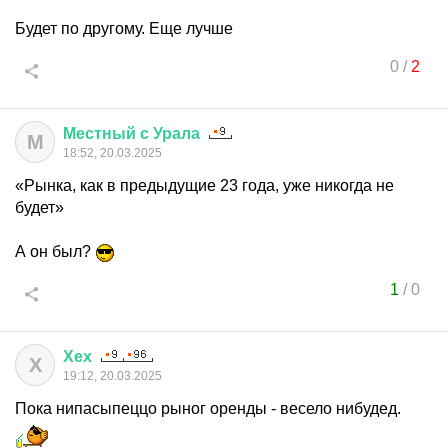
Будет по другому. Еще лучше
0
/
2
Местный
с
Урала
М
18:52, 20.03.2025
«Рынка, как в предыдущие 23 года, уже никогда не
будет»
А он был?
1
/
0
Хех
Х
19:12, 20.03.2025
Пока нипасыпеццо рыног оренды - весело нибудед.