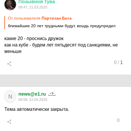
Позывной
Тува
09:47, 21.03.2025
От пользователя
Партизан Бога
ближайшие 20 лет трудными будут, вошдь предупредил
какие 20 - проснись дружок
как на кубе - будем лет пятьдесят под санкциями, не
меньше
0
/
1
news@e1.ru
N
00:08, 22.04.2025
Тема автоматически закрыта.
0