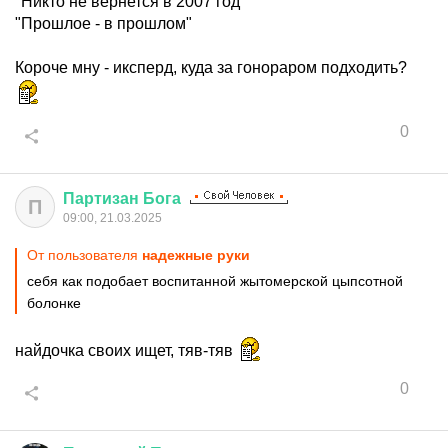
"Никто не вернется в 2007 год"
"Прошлое - в прошлом"
Короче мну - иксперд, куда за гонораром подходить?
0
Партизан
Бога
П
09:00, 21.03.2025
От пользователя
надежные руки
себя как подобает воспитанной жытомерской цыпсотной
болонке
найдочка своих ищет, тяв-тяв
0