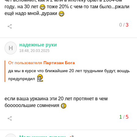
году.. на 30 лет
тоже 20% с чем-то там было...ржали
ещё надо мной..дураки
0
/
3
надежные
руки
Н
18:48, 20.03.2025
От пользователя
Партизан Бога
да мы в курсе что ближайшие 20 лет трудными будут, вошдь
предупредил
если ваша уркаина эти 20 лет протянет в чем
бооооольшие сомнения
1
/
5