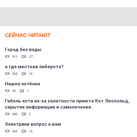
СЕЙЧАС ЧИТАЮТ
Город без воды
911
27
а где местная либерота?
269
13
Нашла котёнка
49
1
Гибель кота из-за халатности приюта Кот Леопольд,
скрытиe информации и самолечение.
385
2
Электрики вопрос к вам
363
16