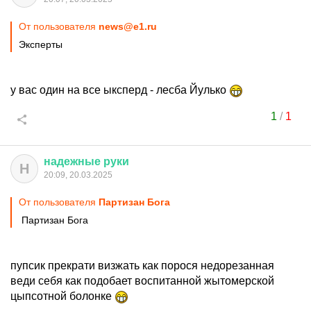
От пользователя
news@e1.ru
Эксперты
у вас один на все ыксперд - лесба Йулько
1
/
1
надежные
руки
Н
20:09, 20.03.2025
От пользователя
Партизан Бога
Партизан Бога
пупсик прекрати визжать как порося недорезанная
веди себя как подобает воспитанной жытомерской
цыпсотной болонке