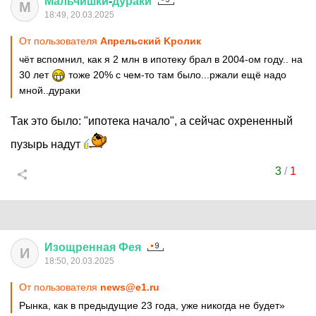
Мальчишки
-
дураки
М
18:49, 20.03.2025
От пользователя
Aпрельский Kролик
чёт вспомнил, как я 2 млн в ипотеку брал в 2004-ом году.. на
30 лет
тоже 20% с чем-то там было...ржали ещё надо
мной..дураки
Так это было: "ипотека начало", а сейчас охрененный
пузырь надут
3
/
1
Изощренная
Фея
И
18:50, 20.03.2025
От пользователя
news@e1.ru
Рынка, как в предыдущие 23 года, уже никогда не будет»