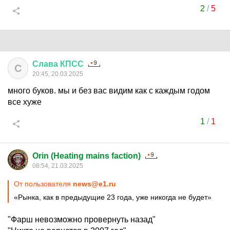
2
/
5
Слава
КПСС
С
20:45, 20.03.2025
много буков. мы и без вас видим как с каждым годом
все хуже
1
/
1
Orin (Heating mains faction)
08:54, 21.03.2025
От пользователя
news@e1.ru
«Рынка, как в предыдущие 23 года, уже никогда не будет»
"Фарш невозможно провернуть назад"