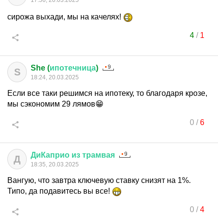
17:56, 20.03.2025
сирожа выхади, мы на качелях!
4
/
1
She (
ипотечница
)
S
18:24, 20.03.2025
Если все таки решимся на ипотеку, то благодаря крозе,
мы сэкономим 29 лямов😁
0
/
6
ДиКаприо
из
трамвая
Д
18:35, 20.03.2025
Вангую, что завтра ключевую ставку снизят на 1%.
Типо, да подавитесь вы все!
0
/
4