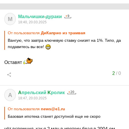
Мальчишки
-
дураки
М
18:40, 20.03.2025
От пользователя
ДиКаприо из трамвая
Вангую, что завтра ключевую ставку снизят на 1%. Типо, да
подавитесь вы все!
Оставят
2
/
0
A
прельский
K
ролик
A
18:47, 20.03.2025
От пользователя
news@e1.ru
Базовая ипотека станет доступной еще не скоро
чёт вспомнил, как я 2 млн в ипотеку брал в 2004-ом