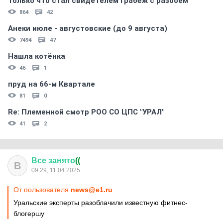
Только что стал свидетелем грабёж с разбоем
864
42
Анеки июле - августовские (до 9 августа)
7494
47
Нашла котёнка
46
1
пруд на 66-м Квартале
81
0
Re: Племеннoй смoтр РOO CO ЦПС "УРАЛ"
41
2
Все
занято
((
В
09:29, 11.04.2025
От пользователя
news@e1.ru
Уральские эксперты разоблачили известную фитнес-
блогершу