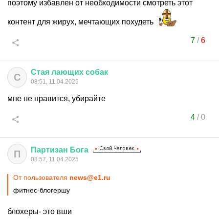
поэтому избавлен от необходимости смотреть этот
контент для жирух, мечтающих похудеть
7
/
6
Стая
лающих
собак
С
08:51, 11.04.2025
мне не нравится, убирайте
4
/
0
Партизан
Бога
П
08:57, 11.04.2025
От пользователя
news@e1.ru
фитнес-блогершу
блохеры- это вши