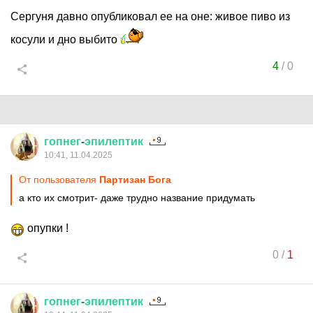
Сергуня давно опубликовал ее на оне: живое пиво из
косули и дно выбито
4
/
0
гопнег
-
эпилептик
10:41, 11.04.2025
От пользователя
Партизан Бога
а кто их смотрит- даже трудно название придумать
опупки !
0
/
1
гопнег
-
эпилептик