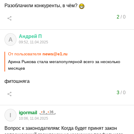
Разоблачили конкуренты, в чём?
2
/
0
Андрей
П
А
09:52, 11.04.2025
От пользователя
news@e1.ru
Арина Рыкова стала мегапопулярной всего за несколько
месяцев
фитошняга
3
/
0
igormail
I
10:06, 11.04.2025
Вопрос к законодателям: Когда будет принят закон