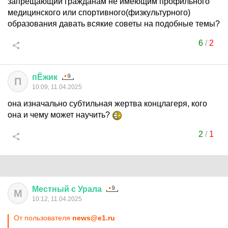
запрещающий гражданам не имеющим профильного
медицинского или спортивного(физкультурного)
образования давать всякие советы на подобные темы?
6
/
2
пЁжик
П
10:09, 11.04.2025
она изначально субтильная жертва концлагеря, кого
она и чему может научить?
2
/
1
Местный
с
Урала
М
10:12, 11.04.2025
От пользователя
news@e1.ru