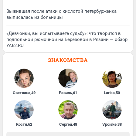
Выжившая после атаки с кислотой петербурженка
выписалась из больницы
«Девчонки, вы испытываете судьбу»: что творится в
подпольной рюмочной на Березовой в Рязани — обзор
YA62.RU
ЗНАКОМСТВА
Светлана
,
49
Равиль
,
61
Larisa
,
50
Костя
,
62
Сергей
,
48
Vpoiske
,
38