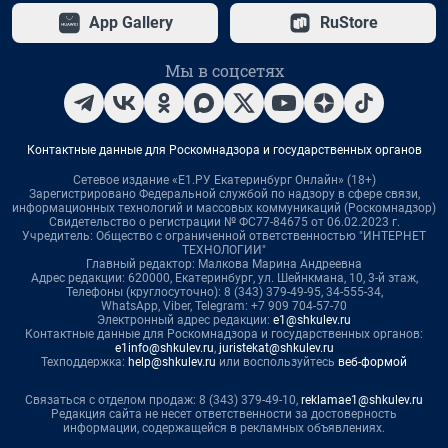
App Gallery
RuStore
Мы в соцсетях
Контактные данные для Роскомнадзора и государственных органов
Сетевое издание «Е1.РУ Екатеринбург Онлайн» (18+)
Зарегистрировано Федеральной службой по надзору в сфере связи,
информационных технологий и массовых коммуникаций (Роскомнадзор)
Свидетельство о регистрации № ФС77-84675 от 06.02.2023 г.
Учредитель: Общество с ограниченной ответственностью "ИНТЕРНЕТ
ТЕХНОЛОГИИ"
Главный редактор: Малкова Марина Андреевна
Адрес редакции: 620000, Екатеринбург, ул. Шейнкмана, 10, 3-й этаж,
Телефоны (круглосуточно): 8 (343) 379-49-95, 34-555-34,
WhatsApp, Viber, Telegram: +7 909 704-57-70
Электронный адрес редакции:
e1@shkulev.ru
Контактные данные для Роскомнадзора и государственных органов:
e1info@shkulev.ru
,
juristekat@shkulev.ru
Техподдержка:
help@shkulev.ru
или воспользуйтесь
веб-формой
Связаться с отделом продаж: 8 (343) 379-49-10,
reklamae1@shkulev.ru
Редакция сайта не несет ответственности за достоверность
информации, содержащейся в рекламных объявлениях.