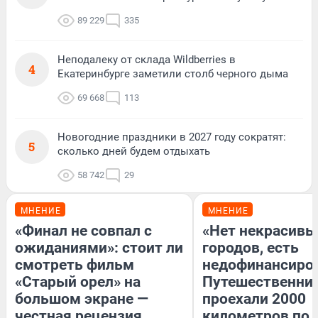
89 229
335
Неподалеку от склада Wildberries в
4
Екатеринбурге заметили столб черного дыма
69 668
113
Новогодние праздники в 2027 году сократят:
5
сколько дней будем отдыхать
58 742
29
МНЕНИЕ
МНЕНИЕ
«Финал не совпал с
«Нет некрасивы
ожиданиями»: стоит ли
городов, есть
смотреть фильм
недофинансиро
«Старый орел» на
Путешественни
большом экране —
проехали 2000
честная рецензия
километров по 