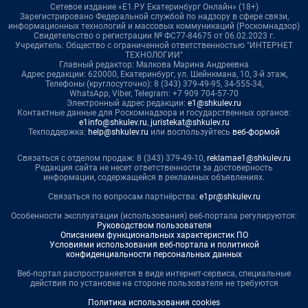
Сетевое издание «Е1.РУ Екатеринбург Онлайн» (18+)
Зарегистрировано Федеральной службой по надзору в сфере связи,
информационных технологий и массовых коммуникаций (Роскомнадзор)
Свидетельство о регистрации № ФС77-84675 от 06.02.2023 г.
Учредитель: Общество с ограниченной ответственностью "ИНТЕРНЕТ
ТЕХНОЛОГИИ"
Главный редактор: Малкова Марина Андреевна
Адрес редакции: 620000, Екатеринбург, ул. Шейнкмана, 10, 3-й этаж,
Телефоны (круглосуточно): 8 (343) 379-49-95, 34-555-34,
WhatsApp, Viber, Telegram: +7 909 704-57-70
Электронный адрес редакции:
e1@shkulev.ru
Контактные данные для Роскомнадзора и государственных органов:
e1info@shkulev.ru
,
juristekat@shkulev.ru
Техподдержка:
help@shkulev.ru
или воспользуйтесь
веб-формой
Связаться с отделом продаж: 8 (343) 379-49-10,
reklamae1@shkulev.ru
Редакция сайта не несет ответственности за достоверность
информации, содержащейся в рекламных объявлениях.
Связаться по вопросам партнёрства:
e1pr@shkulev.ru
Особенности эксплуатации (использования) веб-портала регулируются:
Руководством пользователя
Описанием функциональных характеристик ПО
Условиями использования веб-портала и политикой
конфиденциальности персональных данных
Веб-портал распространяется в виде интернет-сервиса, специальные
действия по установке на стороне пользователя не требуются
Политика использования cookies