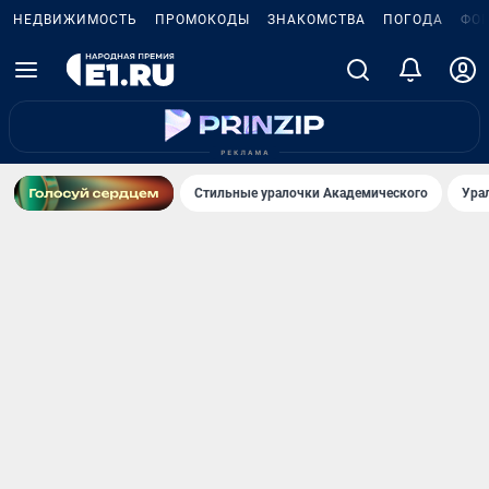
НЕДВИЖИМОСТЬ
ПРОМОКОДЫ
ЗНАКОМСТВА
ПОГОДА
ФО
Стильные уралочки Академического
Ура