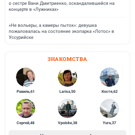
о сестре Вани Дмитриенко, оскандалившейся на
концерте в «Лужниках»
«Не вольеры, а камеры пыток»: девушка
пожаловалась на состояние экопарка «Лотос» в
Уссурийске
ЗНАКОМСТВА
Равиль
,
61
Larisa
,
50
Костя
,
62
Сергей
,
48
Vpoiske
,
38
Yura
,
37