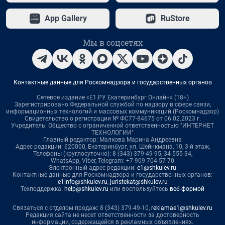
App Gallery
RuStore
Мы в соцсетях
Контактные данные для Роскомнадзора и государственных органов
Сетевое издание «Е1.РУ Екатеринбург Онлайн» (18+)
Зарегистрировано Федеральной службой по надзору в сфере связи,
информационных технологий и массовых коммуникаций (Роскомнадзор)
Свидетельство о регистрации № ФС77-84675 от 06.02.2023 г.
Учредитель: Общество с ограниченной ответственностью "ИНТЕРНЕТ
ТЕХНОЛОГИИ"
Главный редактор: Малкова Марина Андреевна
Адрес редакции: 620000, Екатеринбург, ул. Шейнкмана, 10, 3-й этаж,
Телефоны (круглосуточно): 8 (343) 379-49-95, 34-555-34,
WhatsApp, Viber, Telegram: +7 909 704-57-70
Электронный адрес редакции:
e1@shkulev.ru
Контактные данные для Роскомнадзора и государственных органов:
e1info@shkulev.ru
,
juristekat@shkulev.ru
Техподдержка:
help@shkulev.ru
или воспользуйтесь
веб-формой
Связаться с отделом продаж: 8 (343) 379-49-10,
reklamae1@shkulev.ru
Редакция сайта не несет ответственности за достоверность
информации, содержащейся в рекламных объявлениях.