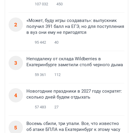
107 032
450
«Может, буду игры создавать»: выпускник
2
получил 391 балл на ЕГЭ, но для поступления
в вуз они ему не пригодятся
95 442
40
Неподалеку от склада Wildberries в
3
Екатеринбурге заметили столб черного дыма
59 361
112
Новогодние праздники в 2027 году сократят:
4
сколько дней будем отдыхать
57 483
27
Восемь сбили, три упали. Все, что известно
5
об атаке БПЛА на Екатеринбург к этому часу