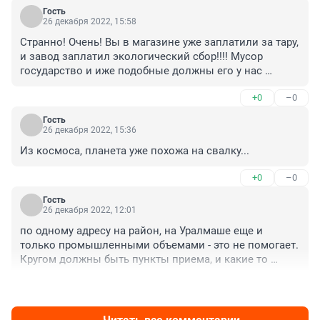
Гость
26 декабря 2022, 15:58
Странно! Очень! Вы в магазине уже заплатили за тару, 
и завод заплатил экологический сбор!!!! Мусор 
государство и иже подобные должны его у нас 
покупать! А на деле - бандиты требуют заплатить за 
+0
–0
его утилизацию. Мы еще платим налоги за 
заработанные деньги....В налогах все уже сидит..... Не 
Гость
там снимают фильм про "Бандитский Петербург"
26 декабря 2022, 15:36
Из космоса, планета уже похожа на свалку...
+0
–0
Гость
26 декабря 2022, 12:01
по одному адресу на район, на Уралмаше еще и 
только промышленными объемами - это не помогает. 
Кругом должны быть пункты приема, и какие то 
плюшки для жадных и бичей. Я вот буду бесплатно 
+0
–0
сортировать, мне ничего не надо, но набирать 50кг и 
потом как то это всё везти неизвестно каким 
транспортом точно не буду. Контейнеры шаговой 