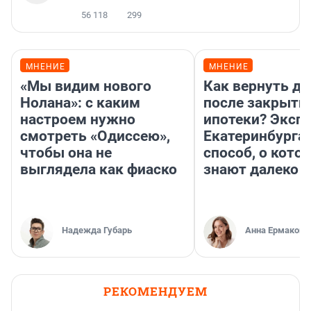
56 118
299
МНЕНИЕ
МНЕНИЕ
«Мы видим нового
Как вернуть де
Нолана»: с каким
после закрыти
настроем нужно
ипотеки? Экспе
смотреть «Одиссею»,
Екатеринбурга 
чтобы она не
способ, о кото
выглядела как фиаско
знают далеко н
Надежда Губарь
Анна Ермакова
РЕКОМЕНДУЕМ