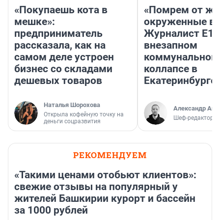
«Покупаешь кота в
«Помрем от ж
мешке»:
окруженные во
предприниматель
Журналист E1.
рассказала, как на
внезапном
самом деле устроен
коммунальном
бизнес со складами
коллапсе в
дешевых товаров
Екатеринбурге.
Наталья Шорохова
Александр Аш
Открыла кофейную точку на
Шеф-редактор E
деньги соцразвития
РЕКОМЕНДУЕМ
«Такими ценами отобьют клиентов»:
свежие отзывы на популярный у
жителей Башкирии курорт и бассейн
за 1000 рублей