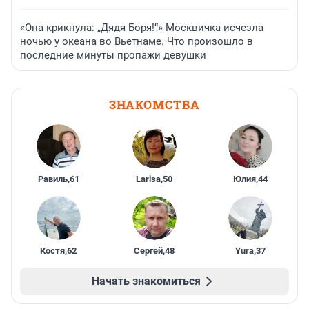
«Она крикнула: „Дядя Боря!“» Москвичка исчезла
ночью у океана во Вьетнаме. Что произошло в
последние минуты пропажи девушки
ЗНАКОМСТВА
Равиль
,
61
Larisa
,
50
Юлия
,
44
Костя
,
62
Сергей
,
48
Yura
,
37
Начать знакомиться