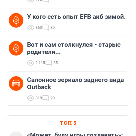
У кого есть опыт EFB акб зимой.
863
30
Вот и сам столкнулся - старые
родители...
2 115
35
Салонное зеркало заднего вида
Outback
318
20
ТОП 5
«Может, буду игры создавать»: