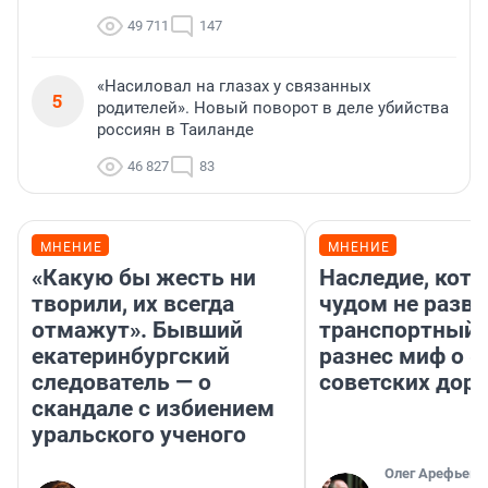
49 711
147
«Насиловал на глазах у связанных
5
родителей». Новый поворот в деле убийства
россиян в Таиланде
46 827
83
МНЕНИЕ
МНЕНИЕ
«Какую бы жесть ни
Наследие, кото
творили, их всегда
чудом не разва
отмажут». Бывший
транспортный 
екатеринбургский
разнес миф о 
следователь — о
советских доро
скандале с избиением
уральского ученого
Олег Арефьев