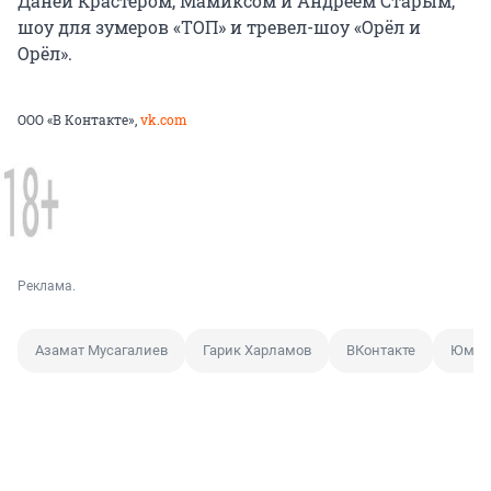
Даней Крастером, Мамиксом и Андреем Старым,
шоу для зумеров «ТОП» и тревел-шоу «Орёл и
Орёл».
ООО «В Контакте»,
vk.com
Реклама.
Азамат Мусагалиев
Гарик Харламов
ВКонтакте
Юмор