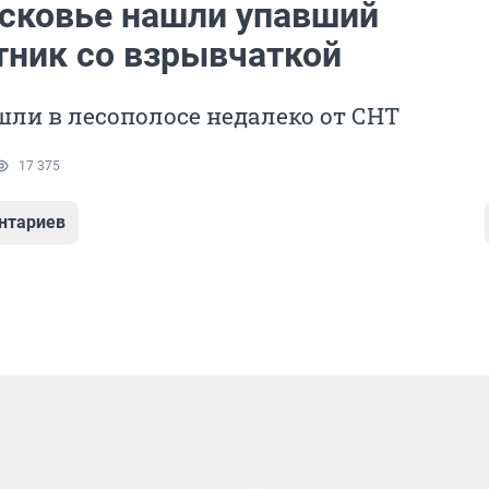
сковье нашли упавший
тник со взрывчаткой
ли в лесополосе недалеко от СНТ
17 375
нтариев