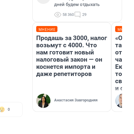
дней будем отдыхать
58 360
29
МНЕНИЕ
МНЕНИ
Продашь за 3000, налог
«Офиц
возьмут с 4000. Что
такси
нам готовит новый
отказ
налоговый закон — он
чаевы
коснется импорта и
Екате
даже репетиторов
том, к
своей
и обр
Анастасия Завгородняя
0