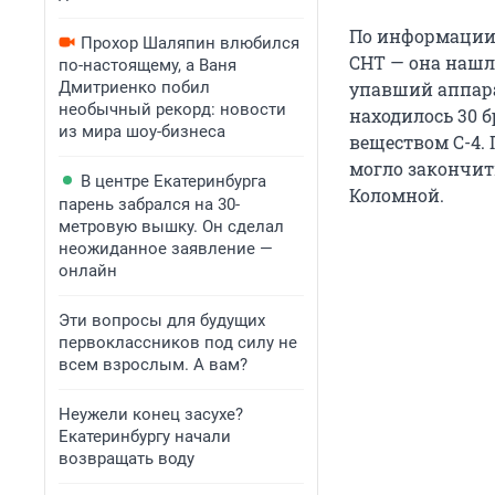
По информации 
Прохор Шаляпин влюбился
СНТ — она нашла
по-настоящему, а Ваня
Дмитриенко побил
упавший аппара
необычный рекорд: новости
находилось 30 
из мира шоу-бизнеса
веществом С-4. 
могло закончить
В центре Екатеринбурга
Коломной.
парень забрался на 30-
метровую вышку. Он сделал
неожиданное заявление —
онлайн
Эти вопросы для будущих
первоклассников под силу не
всем взрослым. А вам?
Неужели конец засухе?
Екатеринбургу начали
возвращать воду