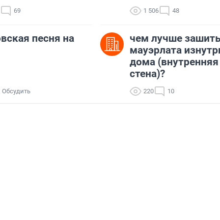
69
1 506
48
вская песня на
чем лучше зашить
мауэрлата изнутр
дома (внутренняя
стена)?
Обсудить
220
10