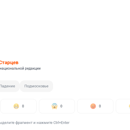
Старцев
национальной редакции
Падение
Подмосковье
0
0
0
ыделите фрагмент и нажмите Ctrl+Enter