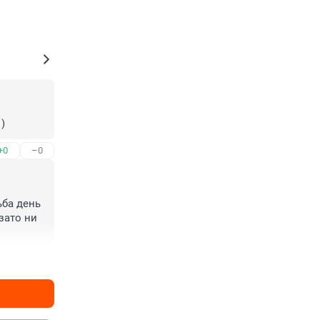
)
+0
–0
ба день 
зато ни 
+0
–0