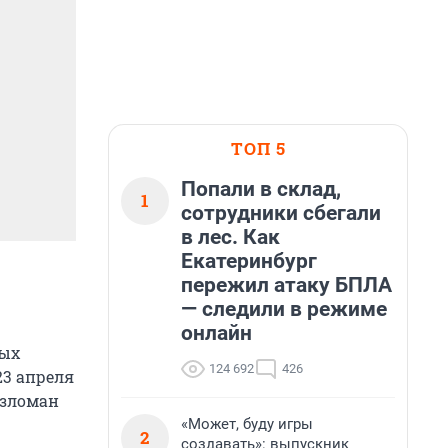
ТОП 5
Попали в склад,
1
сотрудники сбегали
в лес. Как
Екатеринбург
пережил атаку БПЛА
— следили в режиме
онлайн
вых
124 692
426
23 апреля
азломан
«Может, буду игры
2
создавать»: выпускник