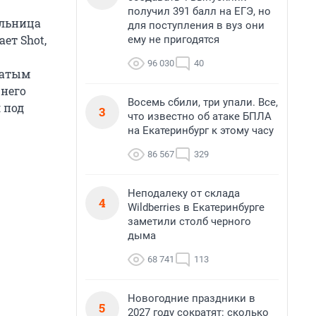
получил 391 балл на ЕГЭ, но
ельница
для поступления в вуз они
ет Shot,
ему не пригодятся
96 030
40
чатым
 него
Восемь сбили, три упали. Все,
 под
3
что известно об атаке БПЛА
на Екатеринбург к этому часу
86 567
329
Неподалеку от склада
4
Wildberries в Екатеринбурге
заметили столб черного
дыма
68 741
113
Новогодние праздники в
5
2027 году сократят: сколько