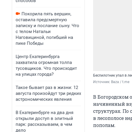
способов
Покорила пять вершин,
оставила предсмертную
записку и послание сыну. Что
с телом Натальи
Наговициной, погибшей на
пике Победы
Центр Екатеринбурга
захватила огромная толпа
тусовщиков. Что происходит
на улицах города?
Беспилотник упал в ле
Источник: 
Baza / t.me
Такое бывает раз в жизни: 12
августа произойдут три редких
В Богородском 
астрономических явления
начиненный взр
структурах. По
В Екатеринбурге на два дня
в лесополосе н
открыли доступ в элитный
парк: рассказываем, в чем
пополам.
дело