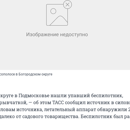
сополосе в Богородском округе
округе в Подмосковье нашли упавший беспилотник,
ывчаткой, — об этом ТАСС сообщил источник в сило
 словам источника, летательный аппарат обнаружили 
едалеко от садового товарищества. Беспилотник был р