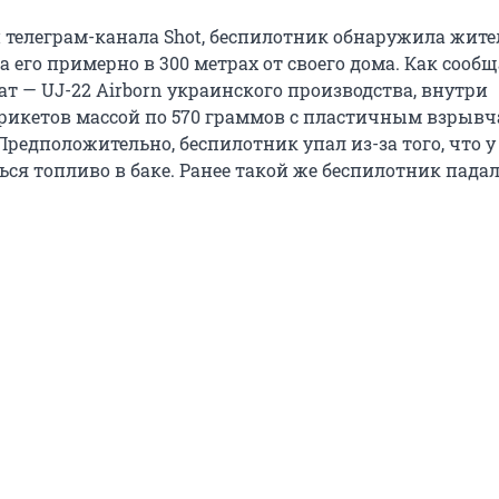
телеграм-канала Shot, беспилотник обнаружила жит
 его примерно в 300 метрах от своего дома. Как сообща
т — UJ-22 Airborn украинского производства, внутри
брикетов массой по 570 граммов с пластичным взрыв
Предположительно, беспилотник упал из-за того, что у
ся топливо в баке. Ранее такой же беспилотник падал