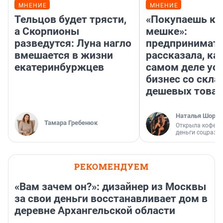
МНЕНИЕ
МНЕНИЕ
Тельцов будет трясти,
«Покупаешь ко
а Скорпионы
мешке»:
разведутся: Луна нагло
предпринимат
вмешается в жизни
рассказала, как
екатеринбуржцев
самом деле ус
бизнес со скл
дешевых това
Наталья Шорох
Тамара Гребенюк
Открыла кофейн
деньги соцразв
РЕКОМЕНДУЕМ
«Вам зачем он?»: дизайнер из Москвы
за свои деньги восстанавливает дом в
деревне Архангельской области