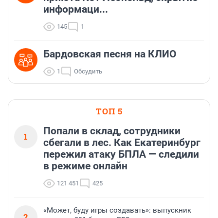
информаци...
145
1
Бардовская песня на КЛИО
1
Обсудить
ТОП 5
Попали в склад, сотрудники
1
сбегали в лес. Как Екатеринбург
пережил атаку БПЛА — следили
в режиме онлайн
121 451
425
«Может, буду игры создавать»: выпускник
2