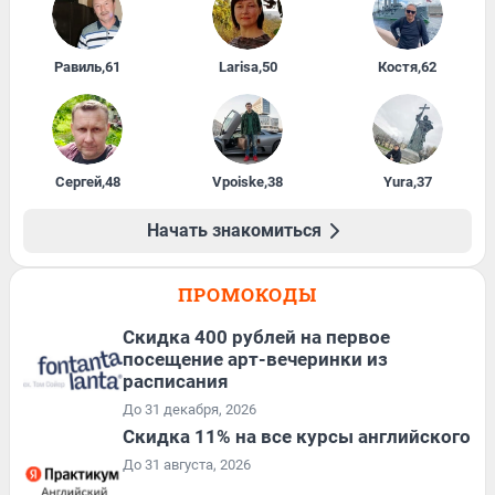
Равиль
,
61
Larisa
,
50
Костя
,
62
Сергей
,
48
Vpoiske
,
38
Yura
,
37
Начать знакомиться
ПРОМОКОДЫ
Cкидка 400 рублей на первое
посещение арт-вечеринки из
расписания
До 31 декабря, 2026
Скидка 11% на все курсы английского
До 31 августа, 2026