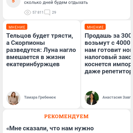
5
сколько дней будем отдыхать
57 811
29
МНЕНИЕ
МНЕНИЕ
Тельцов будет трясти,
Продашь за 3000
а Скорпионы
возьмут с 4000.
разведутся: Луна нагло
нам готовит но
вмешается в жизни
налоговый зако
екатеринбуржцев
коснется импор
даже репетитор
Тамара Гребенюк
Анастасия Завг
РЕКОМЕНДУЕМ
«Мне сказали, что нам нужно