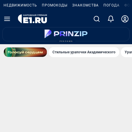
НЕДВИЖИМОСТЬ
ПРОМОКОДЫ
ЗНАКОМСТВА
ПОГОДА
ФО
Стильные уралочки Академического
Ура