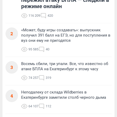
режиме онлайн
116 209
420
«Может, буду игры создавать»: выпускник
2
получил 391 балл на ЕГЭ, но для поступления в
вуз они ему не пригодятся
95 585
40
Восемь сбили, три упали. Все, что известно об
3
атаке БПЛА на Екатеринбург к этому часу
74 257
319
Неподалеку от склада Wildberries в
4
Екатеринбурге заметили столб черного дыма
64 107
112