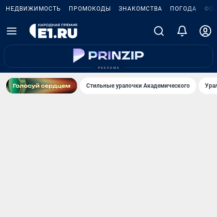
НЕДВИЖИМОСТЬ
ПРОМОКОДЫ
ЗНАКОМСТВА
ПОГОДА
ФО
Стильные уралочки Академического
Ура