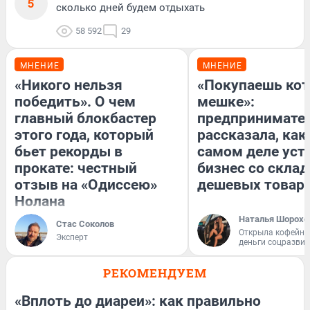
5
сколько дней будем отдыхать
58 592
29
МНЕНИЕ
МНЕНИЕ
«Никого нельзя
«Покупаешь кот
победить». О чем
мешке»:
главный блокбастер
предпринимате
этого года, который
рассказала, как
бьет рекорды в
самом деле уст
прокате: честный
бизнес со скла
отзыв на «Одиссею»
дешевых товар
Нолана
Наталья Шорохо
Стас Соколов
Открыла кофейну
Эксперт
деньги соцразви
РЕКОМЕНДУЕМ
«Вплоть до диареи»: как правильно