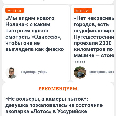
МНЕНИЕ
МНЕНИЕ
«Мы видим нового
«Нет некрасивы
Нолана»: с каким
городов, есть
настроем нужно
недофинансиро
смотреть «Одиссею»,
Путешественни
чтобы она не
проехали 2000
выглядела как фиаско
километров по 
машине — стоил
того
Надежда Губарь
Екатерина Литк
РЕКОМЕНДУЕМ
«Не вольеры, а камеры пыток»:
девушка пожаловалась на состояние
экопарка «Лотос» в Уссурийске