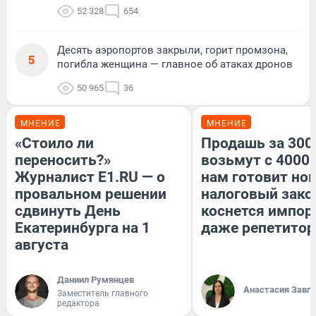
52 328
654
Десять аэропортов закрыли, горит промзона,
5
погибла женщина — главное об атаках дронов
50 965
36
МНЕНИЕ
МНЕНИЕ
«Стоило ли
Продашь за 3000
переносить?»
возьмут с 4000.
Журналист E1.RU — о
нам готовит но
провальном решении
налоговый зако
сдвинуть День
коснется импор
Екатеринбурга на 1
даже репетитор
августа
Даниил Румянцев
Анастасия Завг
Заместитель главного
редактора