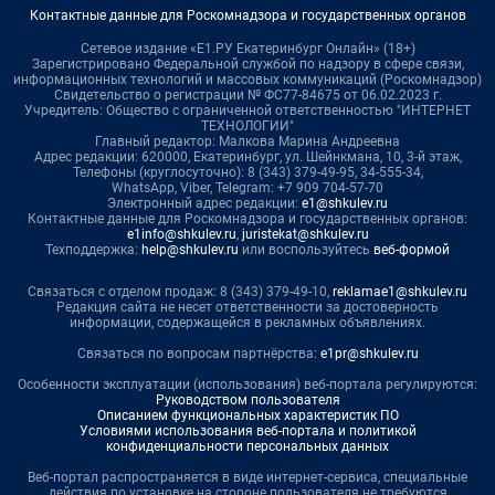
Контактные данные для Роскомнадзора и государственных органов
Сетевое издание «Е1.РУ Екатеринбург Онлайн» (18+)
Зарегистрировано Федеральной службой по надзору в сфере связи,
информационных технологий и массовых коммуникаций (Роскомнадзор)
Свидетельство о регистрации № ФС77-84675 от 06.02.2023 г.
Учредитель: Общество с ограниченной ответственностью "ИНТЕРНЕТ
ТЕХНОЛОГИИ"
Главный редактор: Малкова Марина Андреевна
Адрес редакции: 620000, Екатеринбург, ул. Шейнкмана, 10, 3-й этаж,
Телефоны (круглосуточно): 8 (343) 379-49-95, 34-555-34,
WhatsApp, Viber, Telegram: +7 909 704-57-70
Электронный адрес редакции:
e1@shkulev.ru
Контактные данные для Роскомнадзора и государственных органов:
e1info@shkulev.ru
,
juristekat@shkulev.ru
Техподдержка:
help@shkulev.ru
или воспользуйтесь
веб-формой
Связаться с отделом продаж: 8 (343) 379-49-10,
reklamae1@shkulev.ru
Редакция сайта не несет ответственности за достоверность
информации, содержащейся в рекламных объявлениях.
Связаться по вопросам партнёрства:
e1pr@shkulev.ru
Особенности эксплуатации (использования) веб-портала регулируются:
Руководством пользователя
Описанием функциональных характеристик ПО
Условиями использования веб-портала и политикой
конфиденциальности персональных данных
Веб-портал распространяется в виде интернет-сервиса, специальные
действия по установке на стороне пользователя не требуются