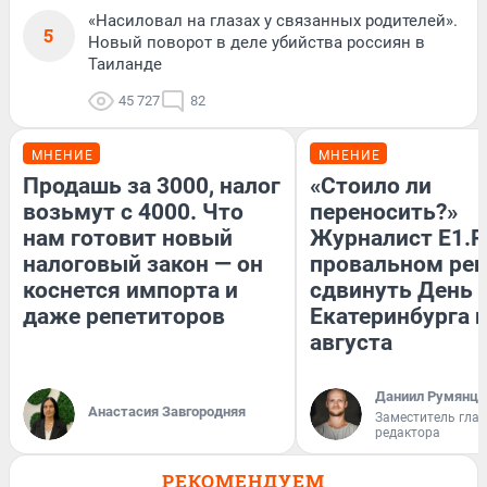
«Насиловал на глазах у связанных родителей».
5
Новый поворот в деле убийства россиян в
Таиланде
45 727
82
МНЕНИЕ
МНЕНИЕ
Продашь за 3000, налог
«Стоило ли
возьмут с 4000. Что
переносить?»
нам готовит новый
Журналист E1.R
налоговый закон — он
провальном ре
коснется импорта и
сдвинуть День
даже репетиторов
Екатеринбурга н
августа
Даниил Румянце
Анастасия Завгородняя
Заместитель гла
редактора
РЕКОМЕНДУЕМ