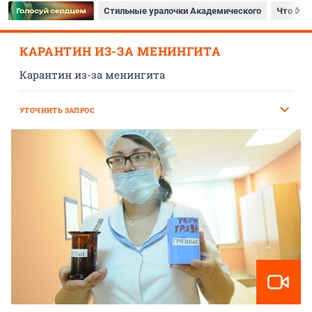
Стильные уралочки Академического
Что буд
КАРАНТИН ИЗ-ЗА МЕНИНГИТА
Карантин из-за менингита
УТОЧНИТЬ ЗАПРОС