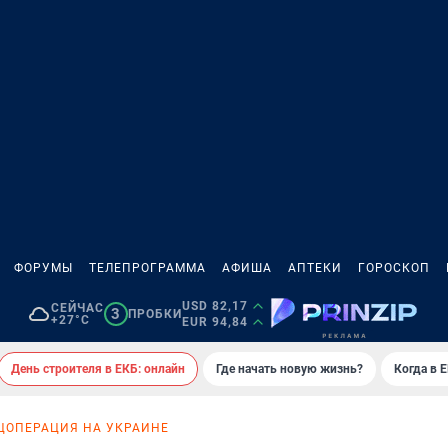
ФОРУМЫ
ТЕЛЕПРОГРАММА
АФИША
АПТЕКИ
ГОРОСКОП
USD 82,17
СЕЙЧАС
3
ПРОБКИ
+27°C
EUR 94,84
День строителя в ЕКБ: онлайн
Где начать новую жизнь?
Когда в 
ЦОПЕРАЦИЯ НА УКРАИНЕ