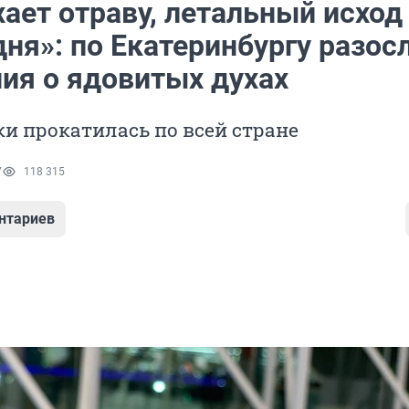
ает отраву, летальный исход
дня»: по Екатеринбургу разос
ия о ядовитых духах
и прокатилась по всей стране
7
118 315
нтариев