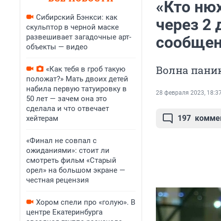
«Кто нюх
Сибирский Бэнкси: как
через 2 
скульптор в черной маске
развешивает загадочные арт-
сообщен
объекты — видео
Волна паник
«Как тебя в гроб такую
положат?» Мать двоих детей
набила первую татуировку в
28 февраля 2023, 18:3
50 лет — зачем она это
сделала и что отвечает
197
комме
хейтерам
«Финал не совпал с
ожиданиями»: стоит ли
смотреть фильм «Старый
орел» на большом экране —
честная рецензия
Хором спели про «голую». В
центре Екатеринбурга