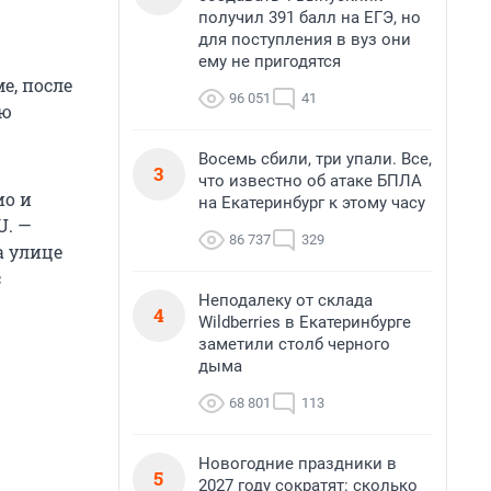
получил 391 балл на ЕГЭ, но
для поступления в вуз они
ему не пригодятся
е, после
96 051
41
ую
Восемь сбили, три упали. Все,
3
что известно об атаке БПЛА
ио и
на Екатеринбург к этому часу
U. —
86 737
329
а улице
с
Неподалеку от склада
4
Wildberries в Екатеринбурге
заметили столб черного
дыма
68 801
113
Новогодние праздники в
5
2027 году сократят: сколько