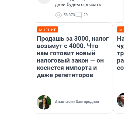
дней будем отдыхать
58 373
29
МНЕНИЕ
МНЕНИ
Продашь за 3000, налог
Насле
возьмут с 4000. Что
чудом
нам готовит новый
транс
налоговый закон — он
разне
коснется импорта и
совет
даже репетиторов
Анастасия Завгородняя