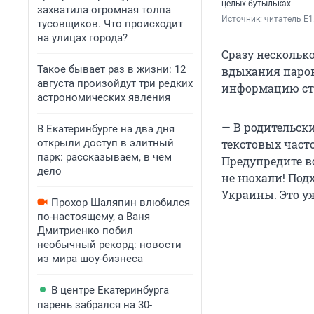
целых бутыльках
захватила огромная толпа
Источник: 
читатель E1
тусовщиков. Что происходит
на улицах города?
Сразу нескольк
Такое бывает раз в жизни: 12
вдыхания паров
августа произойдут три редких
информацию ста
астрономических явления
— В родительск
В Екатеринбурге на два дня
открыли доступ в элитный
текстовых част
парк: рассказываем, в чем
Предупредите в
дело
не нюхали! Под
Украины. Это уж
Прохор Шаляпин влюбился
по-настоящему, а Ваня
Дмитриенко побил
необычный рекорд: новости
из мира шоу-бизнеса
В центре Екатеринбурга
парень забрался на 30-