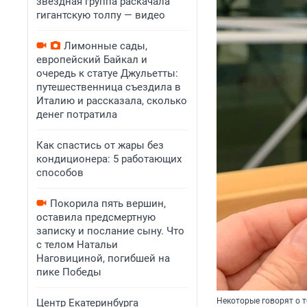
звездная группа раскачала
гигантскую толпу — видео
Лимонные сады,
европейский Байкал и
очередь к статуе Джульетты:
путешественница съездила в
Италию и рассказала, сколько
денег потратила
Как спастись от жары без
кондиционера: 5 работающих
способов
Покорила пять вершин,
оставила предсмертную
записку и послание сыну. Что
с телом Натальи
Наговициной, погибшей на
пике Победы
Некоторые говорят о 
Центр Екатеринбурга