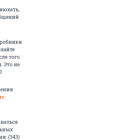
нюхать,
общений
 пробники
юхайте
сле того
. Это не
U.
щения
из
аваться
льных
и: (343)