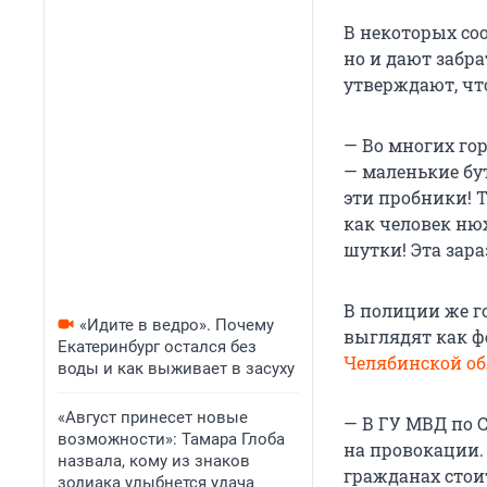
В некоторых со
но и дают забр
утверждают, чт
— Во многих гор
— маленькие бу
эти пробники! Т
как человек нюх
шутки! Эта зара
В полиции же г
«Идите в ведро». Почему
выглядят как ф
Екатеринбург остался без
Челябинской об
воды и как выживает в засуху
«Август принесет новые
— В ГУ МВД по 
возможности»: Тамара Глоба
на провокации.
назвала, кому из знаков
гражданах стои
зодиака улыбнется удача