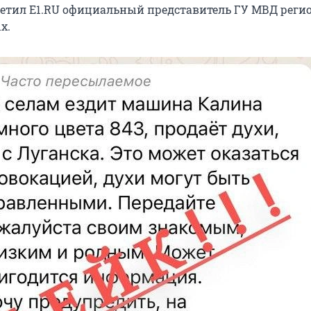
тветил E1.RU официальный представитель ГУ МВД реги
х.