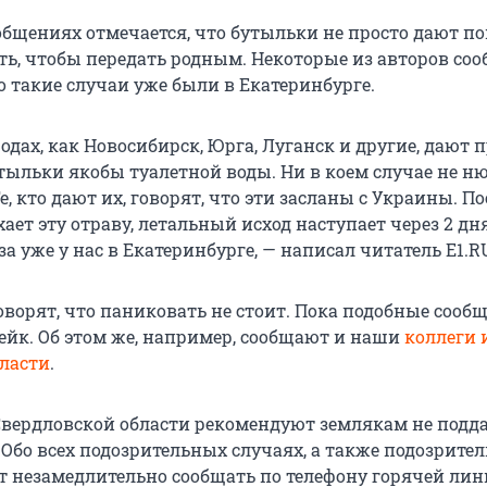
общениях отмечается, что бутыльки не просто дают по
ать, чтобы передать родным. Некоторые из авторов со
о такие случаи уже были в Екатеринбурге.
одах, как Новосибирск, Юрга, Луганск и другие, дают
тыльки якобы туалетной воды. Ни в коем случае не н
е, кто дают их, говорят, что эти засланы с Украины. По
ает эту отраву, летальный исход наступает через 2 дня
за уже у нас в Екатеринбурге, — написал читатель E1.R
оворят, что паниковать не стоит. Пока подобные сооб
ейк. Об этом же, например, сообщают и наши
коллеги 
ласти
.
Свердловской области рекомендуют землякам не подд
 Обо всех подозрительных случаях, а также подозрите
т незамедлительно сообщать по телефону горячей лини