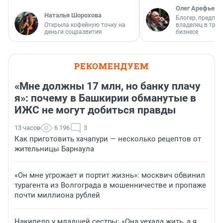
Олег Арефьев
Наталья Шорохова
Блогер, предпри
Открыла кофейную точку на
владелец в тра
деньги соцразвития
бизнесе
РЕКОМЕНДУЕМ
«Мне должны 17 млн, но банку плачу
я»: почему в Башкирии обманутые в
ИЖС не могут добиться правды
13 часов
6 196
3
Как приготовить хачапури — несколько рецептов от
жительницы Барнаула
«Он мне угрожает и портит жизнь»: москвич обвинил
турагента из Волгограда в мошенничестве и пропаже
почти миллиона рублей
Накипело у младшей сестры: «Она уехала жить, а я