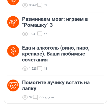
3 262
69
Разминаем мозг: играем в
"Ромашку" 3
1 041
57
Еда и алкоголь (вино, пиво,
крепкое). Ваши любимые
сочетания
1 523
48
Помогите лучику встать на
лапку
32
Обсудить