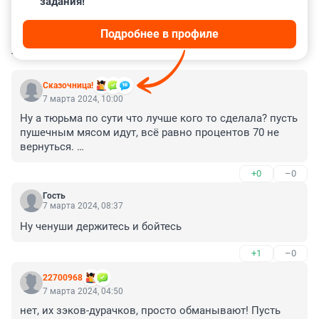
задания!
Подробнее в профиле
КОММЕНТАРИИ
226
Сказочница!
7 марта 2024, 10:00
Ну а тюрьма по сути что лучше кого то сделала? пусть 
пушечным мясом идут, всё равно процентов 70 не 
вернуться. 

у нас за убийство дают меньше, чем за наркоту, так 
+0
–0
что о какой справедливости тут говорить 
непонятно... 

Гость
народ то в армию тоже где то надо брать, пусть так-
7 марта 2024, 08:37
выбор ведь есть у каждого
Ну ченуши держитесь и бойтесь
+1
–0
22700968
7 марта 2024, 04:50
нет, их зэков-дурачков, просто обманывают! Пусть 