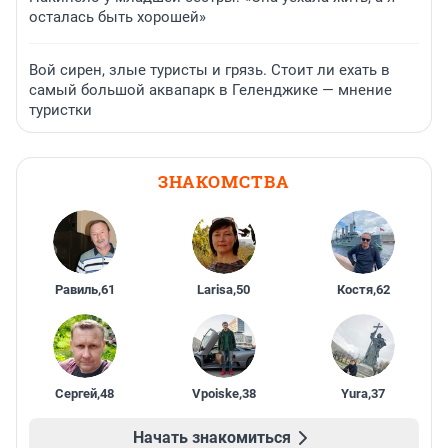
осталась быть хорошей»
Вой сирен, злые туристы и грязь. Стоит ли ехать в
самый большой аквапарк в Геленджике — мнение
туристки
ЗНАКОМСТВА
Равиль
,
61
Larisa
,
50
Костя
,
62
Сергей
,
48
Vpoiske
,
38
Yura
,
37
Начать знакомиться