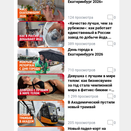
Екатеринбург 2026»
124 просмотра
0
«Качество лучше, чем за
рубежом»: как работает
единственный в России
завод по добыче йода.
Видео
389 просмотров
0
День города в
Екатеринбурге 2026
710 просмотров
3
Девушка с лучшим в мире
телом: как бизнесвумен
за год стала чемпионкой
мира в фитнес-бикини —
видео
1 299 просмотров
0
В Академический пустили
новый трамвай
205 просмотров
0
Новый падел-корт на