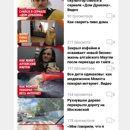
скульптор снялся в
сериале «Дом Дракона».
Видео
90 просмотров
0
Как сварить пиво дома
271 просмотр
4
Закрыл кофейни и
осваивает новый бизнес:
жизнь алтайского Маугли
после переезда из тайги в
столицу
197 просмотров
0
Все дети одинаковы: как
медвежонок Момота
покорил интернет. Видео
164 просмотра
0
Рухнувшее дерево
перекрыло дорогу на
Московской
178 просмотров
1
«Мне говорили, что я