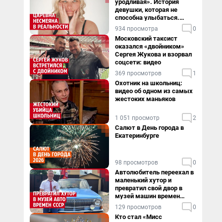
уродливая». История
девушки, которая не
способна улыбаться.
Видео
934 просмотра
0
Московский таксист
оказался «двойником»
Сергея Жукова и взорвал
соцсети: видео
369 просмотров
1
Охотник на школьниц:
видео об одном из самых
жестоких маньяков
1 051 просмотр
2
Салют в День города в
Екатеринбурге
98 просмотров
0
Автолюбитель переехал в
маленький хутор и
превратил свой двор в
музей машин времен
СССР. Видео
129 просмотров
0
Кто стал «Мисс