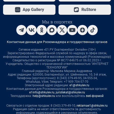
App Gallery
RuStore
Мы в соцсетях
Контактные данные для Роскомнадзора и государственных органов
Сетевое издание «Е1.РУ Екатеринбург Онлайн» (18+)
Зарегистрировано Федеральной службой по надзору в сфере связи,
информационных технологий и массовых коммуникаций (Роскомнадзор)
Свидетельство о регистрации № ФС77-84675 от 06.02.2023 г.
Учредитель: Общество с ограниченной ответственностью "ИНТЕРНЕТ
ТЕХНОЛОГИИ"
Главный редактор: Малкова Марина Андреевна
Адрес редакции: 620000, Екатеринбург, ул. Шейнкмана, 10, 3-й этаж,
Телефоны (круглосуточно): 8 (343) 379-49-95, 34-555-34,
WhatsApp, Viber, Telegram: +7 909 704-57-70
Электронный адрес редакции:
e1@shkulev.ru
Контактные данные для Роскомнадзора и государственных органов:
e1info@shkulev.ru
,
juristekat@shkulev.ru
Техподдержка:
help@shkulev.ru
или воспользуйтесь
веб-формой
Связаться с отделом продаж: 8 (343) 379-49-10,
reklamae1@shkulev.ru
Редакция сайта не несет ответственности за достоверность
информации, содержащейся в рекламных объявлениях.