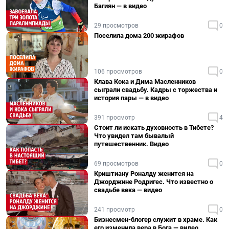
Багиян — в видео
29 просмотров
0
Поселила дома 200 жирафов
106 просмотров
0
Клава Кока и Дима Масленников
сыграли свадьбу. Кадры с торжества и
история пары — в видео
391 просмотр
4
Стоит ли искать духовность в Тибете?
Что увидел там бывалый
путешественник. Видео
69 просмотров
0
Криштиану Роналду женится на
Джорджине Родригес. Что известно о
свадьбе века — видео
241 просмотр
0
Бизнесмен-блогер служит в храме. Как
его изменила вера в Бога — видео