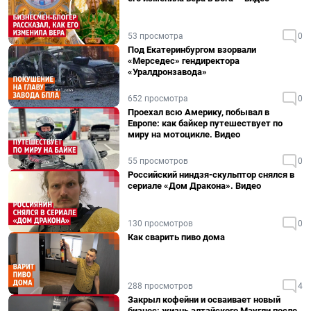
53 просмотра
0
Под Екатеринбургом взорвали
«Мерседес» гендиректора
«Уралдронзавода»
652 просмотра
0
Проехал всю Америку, побывал в
Европе: как байкер путешествует по
миру на мотоцикле. Видео
55 просмотров
0
Российский ниндзя-скульптор снялся в
сериале «Дом Дракона». Видео
130 просмотров
0
Как сварить пиво дома
288 просмотров
4
Закрыл кофейни и осваивает новый
бизнес: жизнь алтайского Маугли после