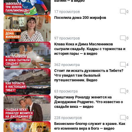
Багиян — в видео
17 просмотров
0
Поселила дома 200 жирафов
97 просмотров
0
Клава Кока и Дима Масленников
сыграли свадьбу. Кадры с торжества и
история пары — в видео
362 просмотра
4
Стоит ли искать духовность в Тибете?
Что увидел там бывалый
путешественник. Видео
63 просмотра
0
Криштиану Роналду женится на
Джорджине Родригес. Что известно о
свадьбе века — видео
228 просмотров
0
Бизнесмен-блогер служит в храме. Как
его изменила вера в Бога — видео