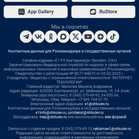
App Gallery
RuStore
Мы в соцсетях
Контактные данные для Роскомнадзора и государственных органов
Сетевое издание «Е1.РУ Екатеринбург Онлайн» (18+)
Зарегистрировано Федеральной службой по надзору в сфере связи,
информационных технологий и массовых коммуникаций (Роскомнадзор)
Свидетельство о регистрации № ФС77-84675 от 06.02.2023 г.
Учредитель: Общество с ограниченной ответственностью "ИНТЕРНЕТ
ТЕХНОЛОГИИ"
Главный редактор: Малкова Марина Андреевна
Адрес редакции: 620000, Екатеринбург, ул. Шейнкмана, 10, 3-й этаж,
Телефоны (круглосуточно): 8 (343) 379-49-95, 34-555-34,
WhatsApp, Viber, Telegram: +7 909 704-57-70
Электронный адрес редакции:
e1@shkulev.ru
Контактные данные для Роскомнадзора и государственных органов:
e1info@shkulev.ru
,
juristekat@shkulev.ru
Техподдержка:
help@shkulev.ru
или воспользуйтесь
веб-формой
Связаться с отделом продаж: 8 (343) 379-49-10,
reklamae1@shkulev.ru
Редакция сайта не несет ответственности за достоверность
информации, содержащейся в рекламных объявлениях.