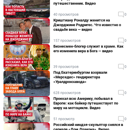
путешественник. Видео
40 просмотров
0
Криштиану Роналду женится на
Джорджине Родригес. Что известно о
свадьбе века — видео
157 просмотров
0
Бизнесмен-блогер служит в храме. Как
его изменила вера в Бога — видео
39 просмотров
0
Под Екатеринбургом взорвали
«Мерседес» гендиректора
«Уралдронзавода»
628 просмотров
0
Проехал всю Америку, побывал в
Европе: как байкер путешествует по
миру на мотоцикле. Видео
51 просмотр
0
Российский ниндзя-скульптор снялся в
сериале «Дом Дракона». Видео