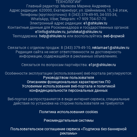
ТЕХНОЛОГИИ"
Главный редактор: Малкова Марина Андреевна
Адрес редакции: 620000, Екатеринбург, ул. Шейнкмана, 10, 3-й этаж,
Телефоны (круглосуточно): 8 (343) 379-49-95, 34-555-34,
WhatsApp, Viber, Telegram: +7 909 704-57-70
Электронный адрес редакции:
e1@shkulev.ru
Контактные данные для Роскомнадзора и государственных органов:
e1info@shkulev.ru
,
juristekat@shkulev.ru
Техподдержка:
help@shkulev.ru
или воспользуйтесь
веб-формой
Связаться с отделом продаж: 8 (343) 379-49-10,
reklamae1@shkulev.ru
Редакция сайта не несет ответственности за достоверность
информации, содержащейся в рекламных объявлениях.
Связаться по вопросам партнёрства:
e1pr@shkulev.ru
Особенности эксплуатации (использования) веб-портала регулируются:
Руководством пользователя
Описанием функциональных характеристик ПО
Условиями использования веб-портала и политикой
конфиденциальности персональных данных
Веб-портал распространяется в виде интернет-сервиса, специальные
действия по установке на стороне пользователя не требуются
Политика использования cookies
Рекомендательные системы
Пользовательское соглашение сервиса «Подписка без баннерной
рекламы»