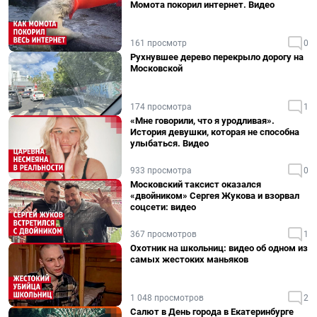
Момота покорил интернет. Видео
161 просмотр
0
Рухнувшее дерево перекрыло дорогу на
Московской
174 просмотра
1
«Мне говорили, что я уродливая».
История девушки, которая не способна
улыбаться. Видео
933 просмотра
0
Московский таксист оказался
«двойником» Сергея Жукова и взорвал
соцсети: видео
367 просмотров
1
Охотник на школьниц: видео об одном из
самых жестоких маньяков
1 048 просмотров
2
Салют в День города в Екатеринбурге