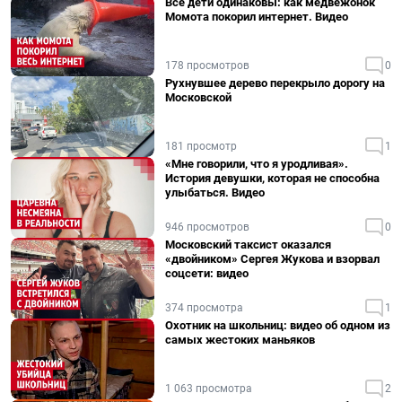
Все дети одинаковы: как медвежонок
Момота покорил интернет. Видео
178 просмотров
0
Рухнувшее дерево перекрыло дорогу на
Московской
181 просмотр
1
«Мне говорили, что я уродливая».
История девушки, которая не способна
улыбаться. Видео
946 просмотров
0
Московский таксист оказался
«двойником» Сергея Жукова и взорвал
соцсети: видео
374 просмотра
1
Охотник на школьниц: видео об одном из
самых жестоких маньяков
1 063 просмотра
2