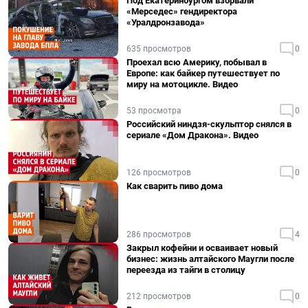
Под Екатеринбургом взорвали
«Мерседес» гендиректора
«Уралдронзавода»
635 просмотров
0
Проехал всю Америку, побывал в
Европе: как байкер путешествует по
миру на мотоцикле. Видео
53 просмотра
0
Российский ниндзя-скульптор снялся в
сериале «Дом Дракона». Видео
126 просмотров
0
Как сварить пиво дома
286 просмотров
4
Закрыл кофейни и осваивает новый
бизнес: жизнь алтайского Маугли после
переезда из тайги в столицу
212 просмотров
0