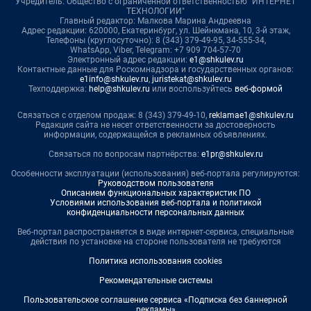
Учредитель: Общество с ограниченной ответственностью "ИНТЕРНЕТ
ТЕХНОЛОГИИ"
Главный редактор: Малкова Марина Андреевна
Адрес редакции: 620000, Екатеринбург, ул. Шейнкмана, 10, 3-й этаж,
Телефоны (круглосуточно): 8 (343) 379-49-95, 34-555-34,
WhatsApp, Viber, Telegram: +7 909 704-57-70
Электронный адрес редакции:
e1@shkulev.ru
Контактные данные для Роскомнадзора и государственных органов:
e1info@shkulev.ru
,
juristekat@shkulev.ru
Техподдержка:
help@shkulev.ru
или воспользуйтесь
веб-формой
Связаться с отделом продаж: 8 (343) 379-49-10,
reklamae1@shkulev.ru
Редакция сайта не несет ответственности за достоверность
информации, содержащейся в рекламных объявлениях.
Связаться по вопросам партнёрства:
e1pr@shkulev.ru
Особенности эксплуатации (использования) веб-портала регулируются:
Руководством пользователя
Описанием функциональных характеристик ПО
Условиями использования веб-портала и политикой
конфиденциальности персональных данных
Веб-портал распространяется в виде интернет-сервиса, специальные
действия по установке на стороне пользователя не требуются
Политика использования cookies
Рекомендательные системы
Пользовательское соглашение сервиса «Подписка без баннерной
рекламы»