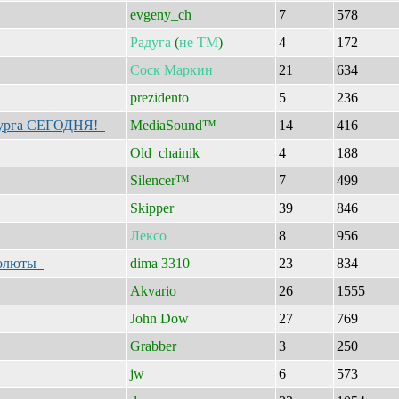
evgeny_ch
7
578
Радуга
(
не
ТМ
)
4
172
Соск
Маркин
21
634
prezidento
5
236
нбурга СЕГОДНЯ!
MediaSound™
14
416
Old_chainik
4
188
Silencer™
7
499
Skipper
39
846
Лексо
8
956
бсолюты
dima 3310
23
834
Akvario
26
1555
John Dow
27
769
Grabber
3
250
jw
6
573