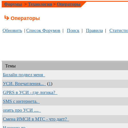
Форумы
>
Технологии
>
Операторы
Операторы
Обновить
|
Список Форумов
|
Поиск
|
Правила
|
Статисти
Темы
Билайн подвел меня
УСИ. Впечатления...
(
1
)
GPRS в УСИ - где логика?
SMS с интернета.
опять про УСИ ....
Смена ИМСИ в МТС - что дает?
Наконец-то