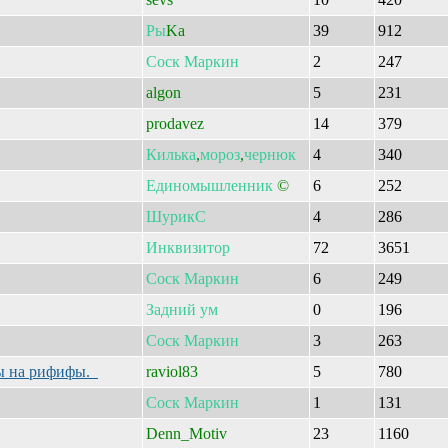
Ры
Ka
39
912
Соск
Маркин
2
247
algon
5
231
prodavez
14
379
Килька
,
мороз
,
чернюк
4
340
Единомышленник
©
6
252
ШурикС
4
286
Инквизитор
72
3651
Соск
Маркин
6
249
Задний
ум
0
196
Соск
Маркин
3
263
ны на рифифы.
raviol83
5
780
Соск
Маркин
1
131
Denn_Motiv
23
1160