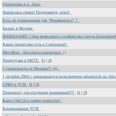
Операторы в п. Аять
Накрылась симка! Подскажите, плиз!
Есть ли ограничения для "Фирменного" ?
Баланс в Мотиве
ВНИМАНИЕ! Сбор мобильного сообщества города Екатери
Какие операторы есть в Северском?
МегаФон : Абсолюты кончились
Перегрузки в МЕГЕ
(
1
|
2
)
Суперновость от Мотива!!! ))))
1 октября 2004 г. прекращается подключение абонентов на А
GPRS в УСИ
(
1
|
2
)
Переписку для отсечения пиаршиков!!!!
(
1
|
2
)
Каого ОпСоСа номер помогите!
Клонирование УСИ