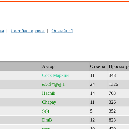
ка
|
Лист блокировок
|
Он-лайн:
1
Автор
Ответы
Просмотр
Соск
Маркин
11
348
&%$#@@1
24
1326
Hachik
14
703
Chapay
11
326
:))))
5
352
DmB
12
823
sevs
10
420