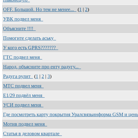
OFF. Большой. Но тем не менее...
(
1
|
2
)
УВК подвел меня
Объясните !!!!
Помогите сделать аську
У кого есть GPRS???????
ГТС подвел меня
Народ, объясните про енту радугу...
Радуга рулит
(
1
|
2
|
3
)
МТС подвел меня
E1/29 подвёл меня
УСИ подвел меня
Где посмотреть карту покрытия Уралсвязьинформа GSM и це
Мотив подвел меня
Статья в деловом квартале