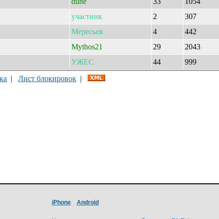
dune
33
1054
участник
2
307
Мересьев
4
442
Mythos21
29
2043
УЖЕС
44
999
ка
|
Лист блокировок
|
iPhone
Android