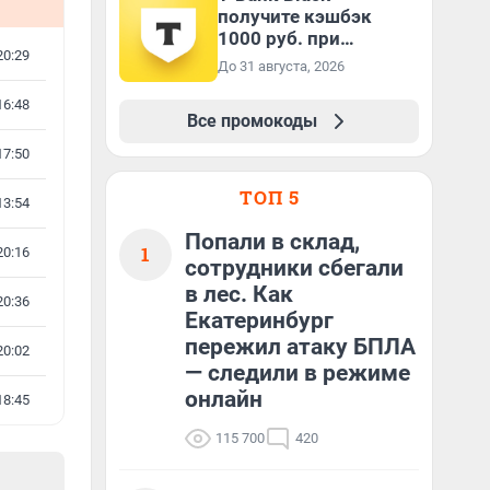
получите кэшбэк
1000 руб. при
20:29
покупках от 3000
До 31 августа, 2026
руб.!
16:48
Все промокоды
17:50
ТОП 5
13:54
Попали в склад,
1
20:16
сотрудники сбегали
в лес. Как
20:36
Екатеринбург
пережил атаку БПЛА
20:02
— следили в режиме
онлайн
18:45
115 700
420