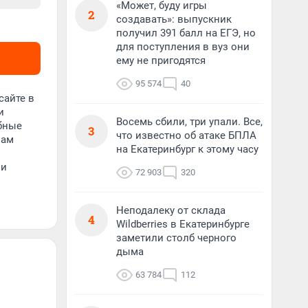
«Может, буду игры
2
создавать»: выпускник
получил 391 балл на ЕГЭ, но
для поступления в вуз они
ему не пригодятся
95 574
40
сайте в
и
Восемь сбили, три упали. Все,
обные
3
что известно об атаке БПЛА
вам
на Екатеринбург к этому часу
 и
72 903
320
Неподалеку от склада
4
Wildberries в Екатеринбурге
заметили столб черного
дыма
63 784
112