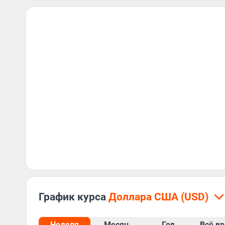
График курса
доллара США (USD)
Неделя
Месяц
Год
Всё в