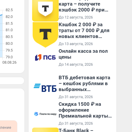
карта – получите
кэшбэк 2000 ₽ при
покупках от 7 000 ₽!
До 12 августа, 2026
Кэшбэк 2 000 ₽ за
траты от 7 000 ₽ для
новых клиентов
банка и тех, кто
До 13 августа, 2026
закрыл кредитную
Онлайн касса за пол
карту более 365 дней
цены
назад
До 14 августа, 2026
ВТБ дебетовая карта
– кешбэк рублями в
выбранных
категориях, до 3000 ₽
До 31 августа, 2026
ежемесячно!
Скидка 1500 ₽ на
оформление
Премиальной карты +
кешбэк 5 $ после
До 31 августа, 2026
оформления карты
ление
Т-Банк Black –