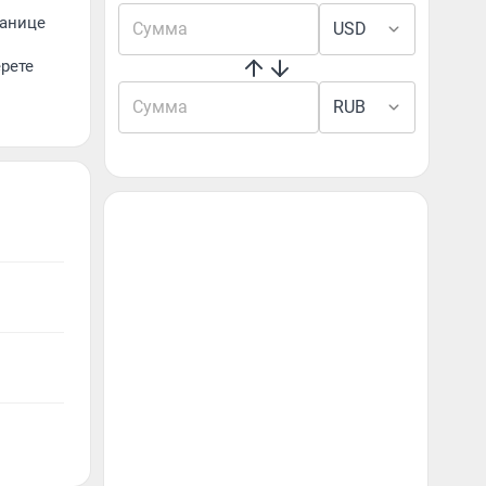
ранице
USD
рете
RUB