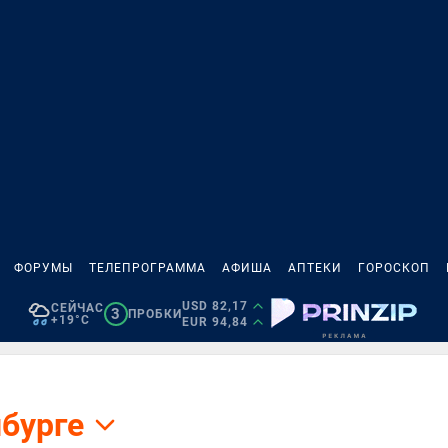
ФОРУМЫ
ТЕЛЕПРОГРАММА
АФИША
АПТЕКИ
ГОРОСКОП
USD 82,17
СЕЙЧАС
3
ПРОБКИ
+19°C
EUR 94,84
нбурге