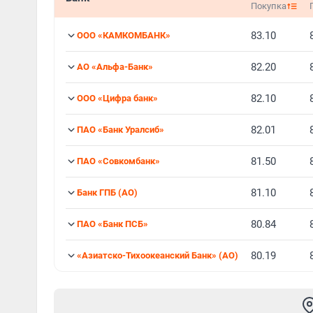
Покупка
83.10
ООО «КАМКОМБАНК»
82.20
АО «Альфа-Банк»
82.10
ООО «Цифра банк»
82.01
ПАО «Банк Уралсиб»
81.50
ПАО «Совкомбанк»
81.10
Банк ГПБ (АО)
80.84
ПАО «Банк ПСБ»
80.19
«Азиатско-Тихоокеанский Банк» (АО)