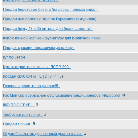
Куплю диф.автоматы ABB 25А
Продам березовые бревна (на дрова, пиломатериал)
Продам или обменяю: Краска Гармония (тиккурилла)
Продам бочку 48 и 65 литров. Для браги самое то!
Куплю печной кирпич и фурнитуру для кирпичной печи.
Продаю красивую керамическую плитку
куплю бетон
Куплю строительные леса ЛСПР-200
продам сруб 6х4 м
(
1
|
2
|
3
|
4
|
5
)
Газонная решетка на участке!!!
Re: Монтаж и сервисное обслуживание кондиционеров! Недорого!
!!!КУПЛЮ СРУБ!!!
Требуется плиточник.
Продам тюбинг
Отдам бесплатно деревянный дом на вывоз