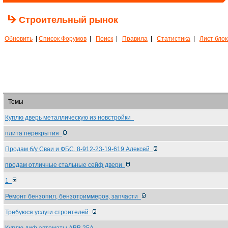
Строительный рынок
Обновить
|
Список Форумов
|
Поиск
|
Правила
|
Статистика
|
Лист бло
Темы
Куплю дверь металлическую из новстройки
плита перекрытия
Продам б/у Сваи и ФБС. 8-912-23-19-619 Алексей
продам отличные стальные сейф двери
1
Ремонт бензопил, бензотриммеров, запчасти
Требуюся услуги строителей