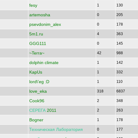
fesy
1
130
artemosha
0
205
psevdonim_alex
0
178
5m1.ru
4
363
GGG111
0
145
~Terra~
42
988
dolphin climate
1
142
KapUs
1
332
lord\'eg :D
1
110
love_eka
318
6837
Cook96
2
348
СЕРЕГА
2011
2
263
Bogner
1
178
Техническая
Лаборатория
0
177