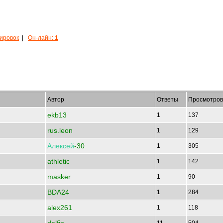
кировок
|
Он-лайн:
1
Автор
Ответы
Просмотров
ekb13
1
137
rus.leon
1
129
Алексей
-30
1
305
athletic
1
142
masker
1
90
BDA24
1
284
alex261
1
118