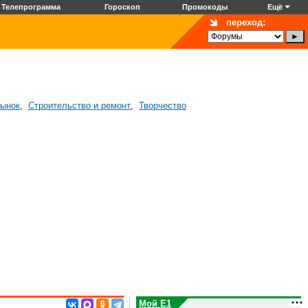
Телепрограмма
Гороскоп
Промокоды
Ещё
переход:
рынок
Строительство и ремонт
Творчество
,
,
Мой E1