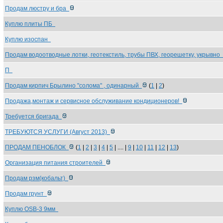
Продам люстру и бра
Куплю плиты ПБ
Куплю изоспан
Продам водоотводные лотки, геотекстиль, трубы ПВХ, георешетку, укрывно
П
Продам кирпич Брылино "солома" , одинарный
(
1
|
2
)
Продажа,монтаж и сервисное обслуживание кондиционеров!
Требуется бригада
ТРЕБУЮТСЯ УСЛУГИ (Август 2013)
ПРОДАМ ПЕНОБЛОК
(
1
|
2
|
3
|
4
|
5
| .... |
9
|
10
|
11
|
12
|
13
)
Организация питания строителей
Продам рзм(кобальт)
Продам грунт
Куплю OSB-3 9мм