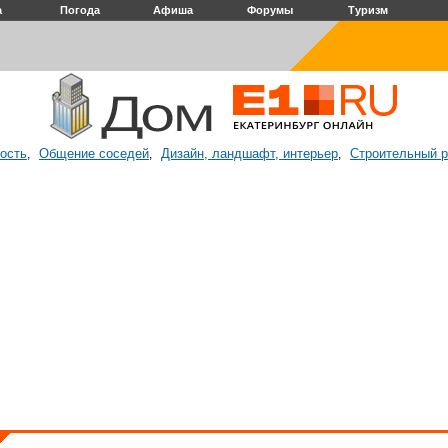
а
Погода
Афиша
Форумы
Туризм
ость
Общение соседей
Дизайн, ландшафт, интерьер
Строительный 
,
,
,