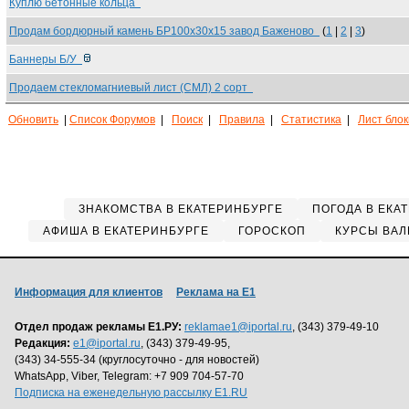
Куплю бетонные кольца
Продам бордюрный камень БР100х30х15 завод Баженово
(
1
|
2
|
3
)
Баннеры Б/У
Продаем стекломагниевый лист (СМЛ) 2 сорт
Обновить
|
Список Форумов
|
Поиск
|
Правила
|
Статистика
|
Лист бло
ЗНАКОМСТВА В ЕКАТЕРИНБУРГЕ
ПОГОДА В ЕКА
АФИША В ЕКАТЕРИНБУРГЕ
ГОРОСКОП
КУРСЫ ВАЛ
Информация для клиентов
Реклама на Е1
Отдел продаж рекламы Е1.РУ:
reklamae1@iportal.ru
, (343) 379-49-10
Редакция:
e1@iportal.ru
, (343) 379-49-95,
(343) 34-555-34 (круглосуточно - для новостей)
WhatsApp, Viber, Telegram: +7 909 704-57-70
Подписка на еженедельную рассылку E1.RU