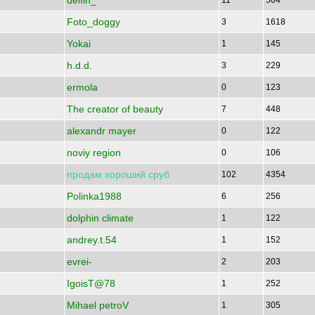
delfin_
11
504
Foto_doggy
3
1618
Yokai
1
145
h.d.d.
3
229
ermola
0
123
The creator of beauty
7
448
alexandr mayer
0
122
noviy region
0
106
продам
хороший
сруб
102
4354
Polinka1988
6
256
dolphin climate
1
122
andrey.t.54
1
152
evrei-
2
203
IgoisT@78
1
252
Mihael petroV
1
305