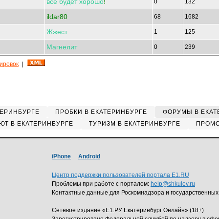
все
будет
хорошо
!
0
132
ildar80
68
1682
Жжест
1
125
Магнелит
0
239
кировок
|
ТЕРИНБУРГЕ
ПРОБКИ В ЕКАТЕРИНБУРГЕ
ФОРУМЫ В ЕКАТ
ЮТ В ЕКАТЕРИНБУРГЕ
ТУРИЗМ В ЕКАТЕРИНБУРГЕ
ПРОМО
iPhone
Android
Центр поддержки пользователей портала E1.RU
Проблемы при работе с порталом:
help@shkulev.ru
Контактные данные для Роскомнадзора и государственных
Сетевое издание «Е1.РУ Екатеринбург Онлайн» (18+)