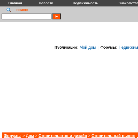
Главная
Новости
Недвижимость
Знакомств
поиск:
Мой дом
Недвижим
Публикации
:
|
Форумы
:
Форумы
>
Дом
>
Строительство и дизайн
>
Строительный рынок