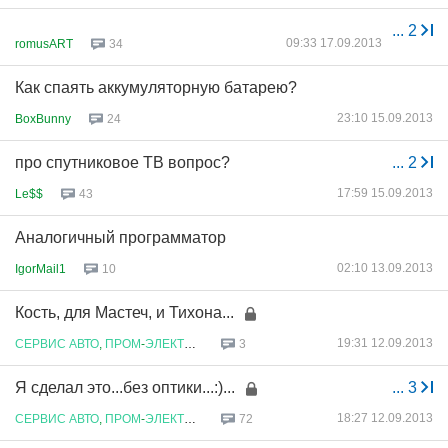
...
2
09:33 17.09.2013
romusART
34
Как спаять аккумуляторную батарею?
23:10 15.09.2013
BoxBunny
24
про спутниковое ТВ вопрос?
...
2
17:59 15.09.2013
Le$$
43
Аналогичный программатор
02:10 13.09.2013
IgorMail1
10
Кость, для Мастеч, и Тихона...
19:31 12.09.2013
СЕРВИС
АВТО
,
ПРОМ
-
ЭЛЕКТРОНИКИ
3
Я сделал это...без оптики...:)...
...
3
18:27 12.09.2013
СЕРВИС
АВТО
,
ПРОМ
-
ЭЛЕКТРОНИКИ
72