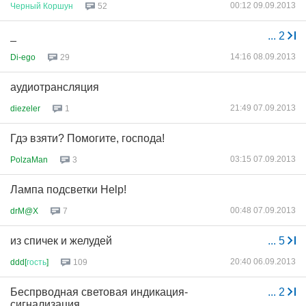
00:12 09.09.2013
Черный
Коршун
52
_
...
2
14:16 08.09.2013
Di-ego
29
аудиотрансляция
21:49 07.09.2013
diezeler
1
Гдэ взяти? Помогите, господа!
03:15 07.09.2013
PolzaMan
3
Лампа подсветки Help!
00:48 07.09.2013
drM@X
7
из спичек и желудей
...
5
20:40 06.09.2013
ddd[
гость
]
109
Беспрводная световая индикация-
...
2
сигнализация