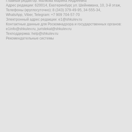
Главный редактор: Малкова Марина Андреевна
Адрес редакции: 620014, Екатеринбург, ул. Шейнкмана, 10, 3-й этаж,
Телефоны (круглосуточно): 8 (343) 379-49-95, 34-555-34,
WhatsApp, Viber, Telegram: +7 909 704-57-70
Электронный адрес редакции:
e1@shkulev.ru
Контактные данные для Роскомнадзора и государственных органов:
e1info@shkulev.ru
,
juristekat@shkulev.ru
Техподдержка:
help@shkulev.ru
Рекомендательные системы