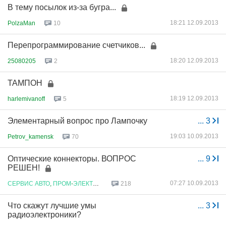
В тему посылок из-за бугра...
18:21 12.09.2013
PolzaMan
10
Перепрограммирование счетчиков...
18:20 12.09.2013
25080205
2
ТАМПОН
18:19 12.09.2013
harlemivanoff
5
Элементарный вопрос про Лампочку
...
3
19:03 10.09.2013
Petrov_kamensk
70
Оптические коннекторы. ВОПРОС
...
9
РЕШЕН!
07:27 10.09.2013
СЕРВИС
АВТО
,
ПРОМ
-
ЭЛЕКТРОНИКИ
218
Что скажут лучшие умы
...
3
радиоэлектроники?