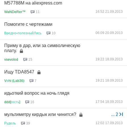
M57788M на aliexpress.com
16:52 21.09.2013
WaNDeRer™
11
Помогите с чертежами
06:09 20.09.2013
Вредно
-
полезныйЛись
10
Приму в дар, или за символическую
плату.
19:22 18.09.2013
vsevolod
15
Ищу TDA8547
19:21 18.09.2013
V
е
hi (Lab36)
7
идьоткий вопрос на ночь глядя
17:54 18.09.2013
ddd[
гость
]
16
мультиметру кирдык или чинится?
...
2
12:02 17.09.2013
Рудель
39