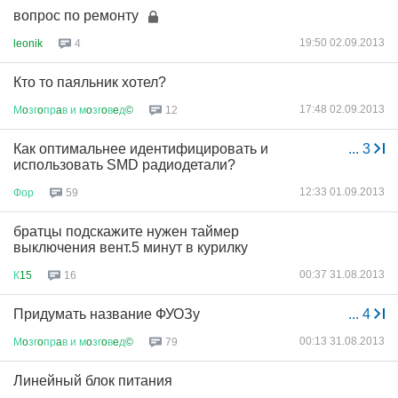
вопрос по ремонту
19:50 02.09.2013
leonik
4
Кто то паяльник хотел?
17:48 02.09.2013
М
o
зг
o
пр
a
в
и
м
o
зг
o
в
e
д
©
12
Как оптимальнее идентифицировать и
...
3
использовать SMD радиодетали?
12:33 01.09.2013
Фор
59
братцы подскажите нужен таймер
выключения вент.5 минут в курилку
00:37 31.08.2013
К
15
16
Придумать название ФУОЗу
...
4
00:13 31.08.2013
М
o
зг
o
пр
a
в
и
м
o
зг
o
в
e
д
©
79
Линейный блок питания