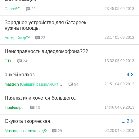
23:45 05.09.2013
Сергей
C
29
Зарядное устройство для батареек -
нужна помощь.
23:17 05.09.2013
Антирейсер
™
23
Неисправность видеодомофона???
13:32 05.09.2013
E.D.
24
ацкей колхоз
...
4
21:51 04.09.2013
mastech (
бывший
радиолюбитель
)
94
Паялка или хочется большего...
14:46 04.09.2013
Input/output
13
Скукота творческая.
...
2
02:20 04.09.2013
М
o
зг
o
пр
a
в
и
м
o
зг
o
в
e
д
©
29