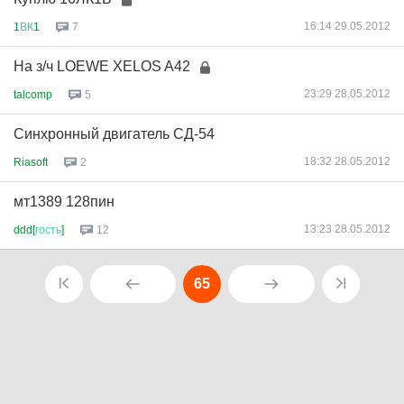
16:14 29.05.2012
1
ВК
1
7
На з/ч LOEWE XELOS A42
23:29 28.05.2012
talcomp
5
Синхронный двигатель СД-54
18:32 28.05.2012
Riasoft
2
мт1389 128пин
13:23 28.05.2012
ddd[
гость
]
12
65