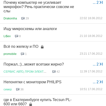
Почему компьютер не усиливает
...
2
микрофон? Речь практически совсем не
слы
22:02 18.06.2012
Drakoniha
29
Ищу микросхемы или аналоги
21:10 18.06.2012
Li$ev
8
Всё по железу и ПО
23:21 17.06.2012
promobile
1
Поржал..:)...может всетаки жирно?
...
2
11:39 17.06.2012
СЕРВИС
АВТО
,
ПРОМ
-
ЭЛЕКТРОНИКИ
42
Непонятки с монитором PHILIPS
...
2
10:51 17.06.2012
симер
36
где в Екатеринбурге купить Tecsun PL-
600 или 660?