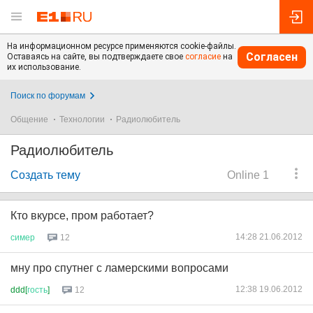
На информационном ресурсе применяются cookie-файлы.
Согласен
Оставаясь на сайте, вы подтверждаете свое
согласие
на
их использование.
Поиск по форумам
Общение
Технологии
Радиолюбитель
Радиолюбитель
Создать тему
Online 1
Кто вкурсе, пром работает?
14:28 21.06.2012
симер
12
мну про спутнег с ламерскими вопросами
12:38 19.06.2012
ddd[
гость
]
12