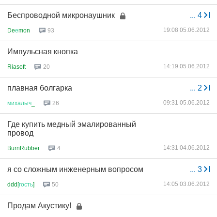
Беспроводной микронаушник
...
4
19:08 05.06.2012
De
е
mon
93
Импульсная кнопка
14:19 05.06.2012
Riasoft
20
плавная болгарка
...
2
09:31 05.06.2012
михалыч
_
26
Где купить медный эмалированный
провод
14:31 04.06.2012
BurnRubber
4
я со сложным инженерным вопросом
...
3
14:05 03.06.2012
ddd[
гость
]
50
Продам Акустику!