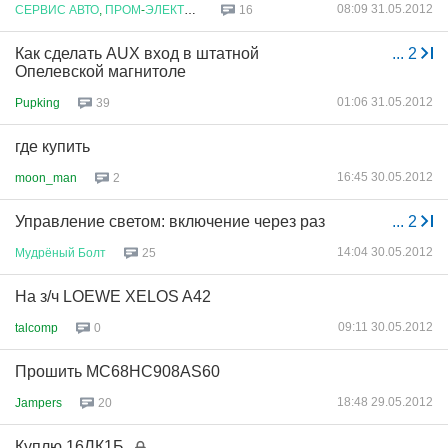
08:09 31.05.2012
СЕРВИС
АВТО
,
ПРОМ
-
ЭЛЕКТРОНИКИ
16
Как сделать AUX вход в штатной
...
2
Опелевской магнитоле
01:06 31.05.2012
Pupking
39
где купить
16:45 30.05.2012
moon_man
2
Управление светом: включение через раз
...
2
14:04 30.05.2012
Мудрёный
Болт
25
На з/ч LOEWE XELOS A42
09:11 30.05.2012
talcomp
0
Прошить MC68HC908AS60
18:48 29.05.2012
Jampers
20
Куплю 16ЛК1Б