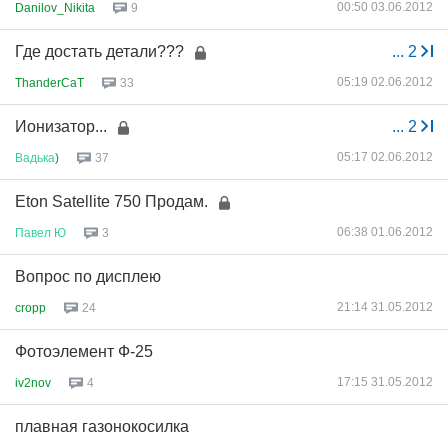
00:50 03.06.2012
Danilov_Nikita
9
Где достать детали???
...
2
05:19 02.06.2012
ThanderCaT
33
Ионизатор...
...
2
05:17 02.06.2012
Вадька
)
37
Eton Satellite 750 Продам.
06:38 01.06.2012
Павел
Ю
3
Вопрос по дисплею
21:14 31.05.2012
cropp
24
Фотоэлемент Ф-25
17:15 31.05.2012
iv2nov
4
плавная газонокосилка