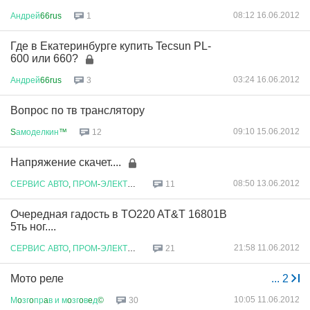
08:12 16.06.2012
Андрей
66rus
1
Где в Екатеринбурге купить Tecsun PL-
600 или 660?
03:24 16.06.2012
Андрей
66rus
3
Вопрос по тв транслятору
09:10 15.06.2012
S
амоделкин
™
12
Напряжение скачет....
08:50 13.06.2012
СЕРВИС
АВТО
,
ПРОМ
-
ЭЛЕКТРОНИКИ
11
Очередная гадость в TO220 AT&T 16801B
5ть ног....
21:58 11.06.2012
СЕРВИС
АВТО
,
ПРОМ
-
ЭЛЕКТРОНИКИ
21
Мото реле
...
2
10:05 11.06.2012
М
o
зг
o
пр
a
в
и
м
o
зг
o
в
e
д
©
30