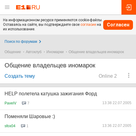
На информационном ресурсе применяются cookie-файлы.
Согласен
Оставаясь на сайте, вы подтверждаете свое
согласие
на
их использование.
Поиск по форумам
Общение
Автоклуб
Иномарки
Общение владельцев иномарок
Общение владельцев иномарок
Создать тему
Online 2
HELP полетела катушка зажигания Форд
13:38 22.07.2005
PavelV
7
Поменяли Шаровые :)
13:36 22.07.2005
sfox04
1