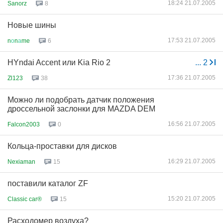
18:24 21.07.2005
Sanorz
8
Новые шины
17:53 21.07.2005
n
о
n
а
me
6
HYndai Accent или Kia Rio 2
...
2
17:36 21.07.2005
Zl123
38
Можно ли подобрать датчик положения
дроссельной заслонки для MAZDA DEM
16:56 21.07.2005
Falcon2003
0
Кольца-проставки для дисков
16:29 21.07.2005
Nexiaman
15
поставили каталог ZF
15:20 21.07.2005
Classic car®
15
Расходомер воздуха?