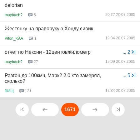
delorian
20:27 20.07.2005
maybach?
5
Жестянку на праворукую Хонду сивик
19:34 20.07.2005
Piton_KAA
1
отчет по Нексии - 12центов/километр
...
2
19:09 20.07.2005
maybach?
27
Разгон до 100кмч, Марк2 2.0 кто замерял,
...
5
сколько?
17:34 20.07.2005
ВМЩ
121
1671