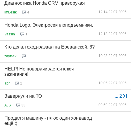
Диагностика Honda CRV праворукая
12:14 22.07.2005
imLesik
4
Honda Logo. Электросекплоподъемники.
12:13 22.07.2005
Vassin
1
Кто делал сход-развал на Ереванской, 6?
10:23 22.07.2005
zaytsev
1
HELP! Не поворачивается ключ
зажигания!
10:06 22.07.2005
abr
2
Завернули на ТО
...
2
09:59 22.07.2005
AJS
33
Продал я машину - плюс один хондавод
ещё :)