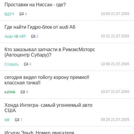
Проставки на Ниссан - где?
10:49 21.07.2005
ВДУЧ
4
Где найти Гидро-блок от audi A6
10:31 21.07.2005
Ауди
А
6
АВТ
2
Кто заказывал запчасти в РимэксМоторс
(Автоцентр Субару)?
10:08 21.07.2005
Страусь
4
сегодня видел тойоту корону премио!!
классная тачка!!
10:07 21.07.2005
ezhhik
9
Хонда Интегра- самый угоняемый авто
США
09:26 21.07.2005
МК
7
Исудзу Эльф. Номер двигателя