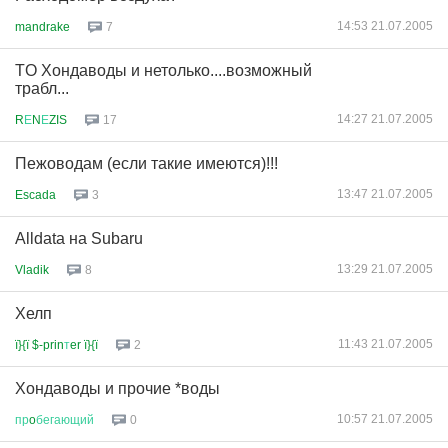
14:53 21.07.2005
mandrake
7
TO Хондаводы и нетолько....возможный
трабл...
14:27 21.07.2005
R
Е
N
Е
ZIS
17
Пежоводам (если такие имеются)!!!
13:47 21.07.2005
Escada
3
Alldata на Subaru
13:29 21.07.2005
Vladik
8
Хелп
11:43 21.07.2005
ї}{ї $-prin
т
er ї}{ї
2
Хондаводы и прочие *воды
10:57 21.07.2005
пр
o
бегающий
0