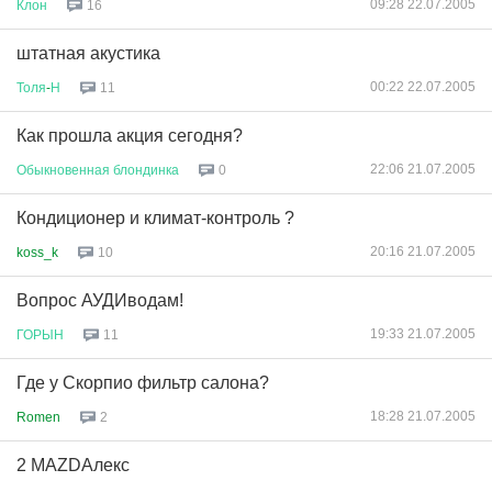
09:28 22.07.2005
Клон
16
штатная акустика
00:22 22.07.2005
Толя
-
Н
11
Как прошла акция сегодня?
22:06 21.07.2005
Обыкновенная
блондинка
0
Кондиционер и климат-контроль ?
20:16 21.07.2005
koss_k
10
Вопрос АУДИводам!
19:33 21.07.2005
ГОРЫН
11
Где у Скорпио фильтр салона?
18:28 21.07.2005
Romen
2
2 MAZDAлекс