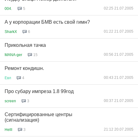
02:25 21.07.2005
004.
5
А у корпорации БМВ есть свой гимн?
01:22 21.07.2005
SharkX
6
Прикольная тачка
00:56 21.07.2005
MANA-ger
15
Ремонт кондишн.
00:43 21.07.2005
Евл
4
Про субару импреза 1.8 99год
00:37 21.07.2005
screen
3
Сертифицированные центры
(сигнализация)
21:12 20.07.2005
Helll
3