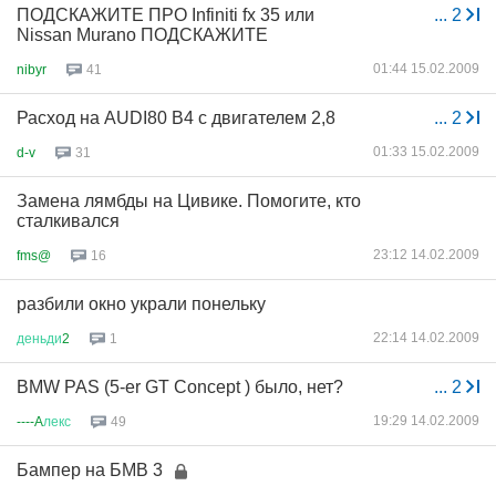
ПОДСКАЖИТЕ ПРО Infiniti fx 35 или
...
2
Nissan Murano ПОДСКАЖИТЕ
01:44 15.02.2009
nibyr
41
Расход на AUDI80 B4 с двигателем 2,8
...
2
01:33 15.02.2009
d-v
31
Замена лямбды на Цивике. Помогите, кто
сталкивался
23:12 14.02.2009
fms@
16
разбили окно украли понельку
22:14 14.02.2009
деньди
2
1
BMW PAS (5-er GT Concept ) было, нет?
...
2
19:29 14.02.2009
----A
лекс
49
Бампер на БМВ 3