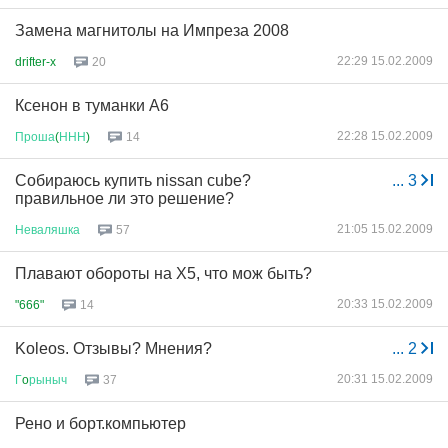
Замена магнитолы на Импреза 2008
22:29 15.02.2009
drifter-x
20
Ксенон в туманки А6
22:28 15.02.2009
Проша
(
ННН
)
14
Собираюсь купить nissan cube?
...
3
правильное ли это решение?
21:05 15.02.2009
Неваляшка
57
Плавают обороты на Х5, что мож быть?
20:33 15.02.2009
"666"
14
Koleos. Отзывы? Мнения?
...
2
20:31 15.02.2009
Г
o
рыныч
37
Рено и борт.компьютер