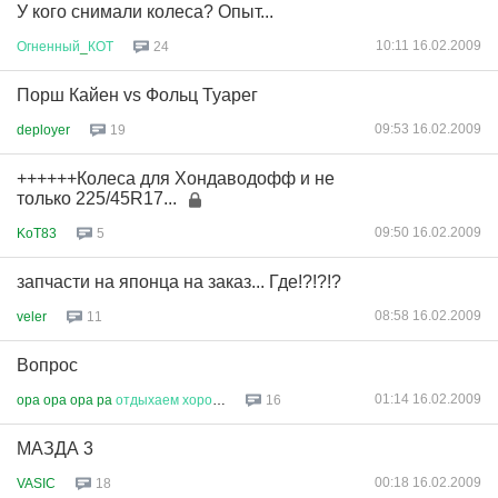
У кого снимали колеса? Опыт...
10:11 16.02.2009
Огненный
_
КОТ
24
Порш Кайен vs Фольц Туарег
09:53 16.02.2009
deployer
19
++++++Колеса для Хондаводофф и не
только 225/45R17...
09:50 16.02.2009
KoT83
5
запчасти на японца на заказ... Где!?!?!?
08:58 16.02.2009
veler
11
Вопрос
01:14 16.02.2009
opa opa opa pa
отдыхаем
хорошо
16
МАЗДА 3
00:18 16.02.2009
VASIC
18