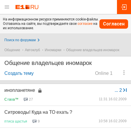
На информационном ресурсе применяются cookie-файлы.
Согласен
Оставаясь на сайте, вы подтверждаете свое
согласие
на
их использование.
Поиск по форумам
Общение
Автоклуб
Иномарки
Общение владельцев иномарок
Общение владельцев иномарок
Создать тему
Online 1
инопланетяне
...
2
11:31 16.02.2009
C
л
a
в
a™
27
Ситроводы! Куда на ТО ехать ?
10:58 16.02.2009
птиса
щастья
9