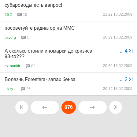
субароводы есть вапрос!
21:22 13.02.2009
66.2
10
посоветуйте радиатор на MMC
20:29 13.02.2009
usverg
1
А сколько стоили иномарки до кризиса
...
4
98-го???
20:20 13.02.2009
ex-bankir
82
Болезнь Forestera- запах бенза
...
2
20:14 13.02.2009
_Izzy_
25
676