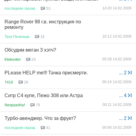
14:20 14.02.2009
последняя
сказка
53
Range Rover 98 г.в. инструкция по
ремонту
10:12 14.02.2009
Танк
Печенька
16
Обсудим меган 3 хэтч?
05:28 14.02.2009
Klekovkin
24
PLease HELP me!!! Тачка присмерти.
...
2
00:24 14.02.2009
7410
28
Ситр С4 купе, Пежо 308 или Астра
...
4
00:11 14.02.2009
Nespyashiy!
79
Турбо-авенджер. Что за фрукт?
...
2
00:06 14.02.2009
последняя
сказка
41