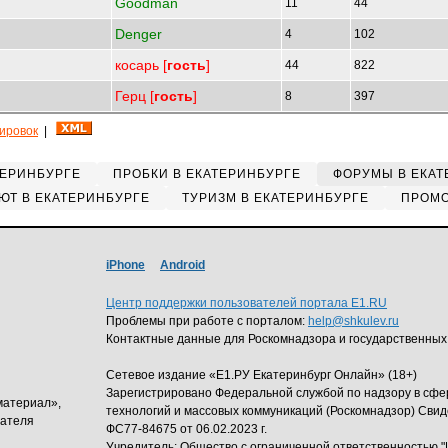
Goodman
11
44
Denger
4
102
косарь [
гость
]
44
822
Герц [
гость
]
8
397
кировок
|
ТЕРИНБУРГЕ
ПРОБКИ В ЕКАТЕРИНБУРГЕ
ФОРУМЫ В ЕКАТ
ЮТ В ЕКАТЕРИНБУРГЕ
ТУРИЗМ В ЕКАТЕРИНБУРГЕ
ПРОМО
iPhone
Android
Центр поддержки пользователей портала E1.RU
Проблемы при работе с порталом:
help@shkulev.ru
Контактные данные для Роскомнадзора и государственных
Сетевое издание «Е1.РУ Екатеринбург Онлайн» (18+)
Зарегистрировано Федеральной службой по надзору в сф
материал»,
технологий и массовых коммуникаций (Роскомнадзор) Свид
дателя
ФС77-84675 от 06.02.2023 г.
Учредитель: Общество с ограниченной ответственность