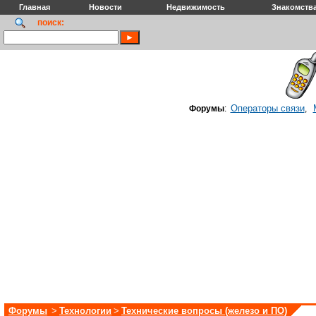
Главная
Новости
Недвижимость
Знакомств
поиск:
Операторы связи
Форумы
:
,
Форумы
>
Технологии
>
Технические вопросы (железо и ПО)