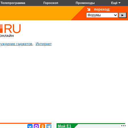
Телепрограмма
Гороскоп
Промокоды
Ещё
переход:
уждение гаджетов
Интернет
,
Мой E1