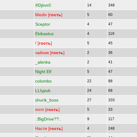
®Djinn©
14
348
Mediv [
гость
]
5
60
Sceptor
4
47
Ekibastuz
4
119
! [
гость
]
5
45
чайник [
гость
]
2
36
_alenka
2
41
Night Elf
5
47
colombo
22
88
LLIypuk
24
68
shurik_boss
27
103
mrm [
гость
]
5
33
.:BigDrive??:.
9
117
Настя [
гость
]
4
248