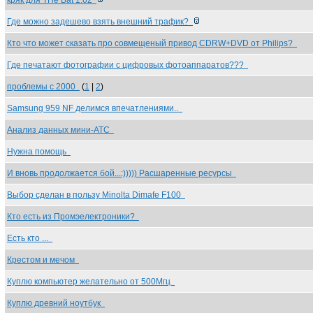
кряк для THe Bat 1.62
Где можно задешево взять внешний трафик?
Кто что может сказать про совмещеный привод CDRW+DVD от Philips?
Где печатают фотографии с цифровых фотоаппаратов???
проблемы с 2000
(
1
|
2
)
Samsung 959 NF делимся впечатлениями..
Анализ данных мини-АТС
Нужна помощь
И вновь продолжается бой...:))))) Расшаренные ресурсы
Выбор сделан в пользу Minolta Dimafe F100
Кто есть из Промэелектроники?
Есть кто ...
Крестом и мечом
Куплю компьютер желательно от 500Мгц
Куплю древний ноутбук