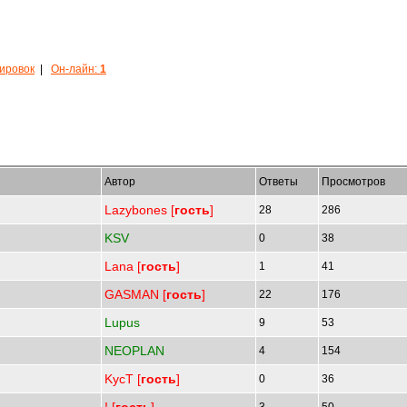
кировок
|
Он-лайн:
1
Автор
Ответы
Просмотров
Lazybones [
гость
]
28
286
KSV
0
38
Lana [
гость
]
1
41
GASMAN [
гость
]
22
176
Lupus
9
53
NEOPLAN
4
154
KycT [
гость
]
0
36