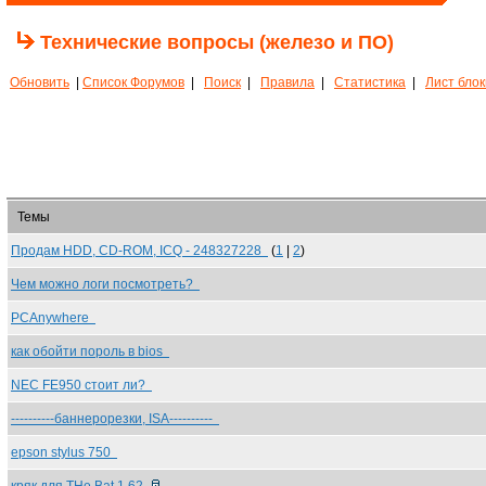
Технические вопросы (железо и ПО)
Обновить
|
Список Форумов
|
Поиск
|
Правила
|
Статистика
|
Лист бло
Темы
Продам HDD, CD-ROM, ICQ - 248327228
(
1
|
2
)
Чем можно логи посмотреть?
PCAnywhere
как обойти пороль в bios
NEC FE950 стоит ли?
----------баннерорезки, ISA----------
epson stylus 750