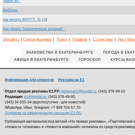
Трабл ХР
BigDrive
как менять IRQ???
(
1
|
2
)
Как убрать "назначенные задания"
Обновить
|
Список Форумов
|
Поиск
|
Правила
|
Статистика
|
Лист бло
ЗНАКОМСТВА В ЕКАТЕРИНБУРГЕ
ПОГОДА В ЕКА
АФИША В ЕКАТЕРИНБУРГЕ
ГОРОСКОП
КУРСЫ ВАЛ
Информация для клиентов
Реклама на Е1
Отдел продаж рекламы Е1.РУ:
reklamae1@iportal.ru
, (343) 379-49-10
Редакция:
e1@iportal.ru
, (343) 379-49-95,
(343) 34-555-34 (круглосуточно - для новостей)
WhatsApp, Viber, Telegram: +7 909 704-57-70
Подписка на еженедельную рассылку E1.RU
Публикация материалов под меткой «На правах рекламы», «Партнёрский 
«Новости телекома» и «Новости компаний» оплачена из средств рекламо