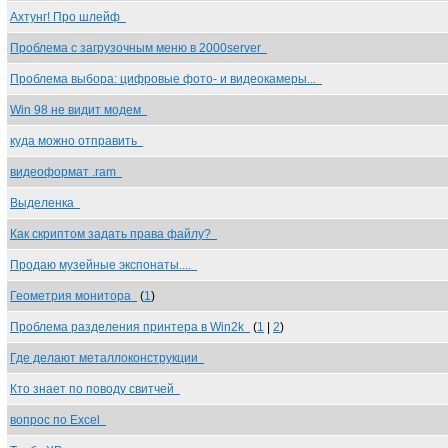
Ахтунг! Про шлейф
Проблема с загрузочным меню в 2000server
Проблема выбора: цифровые фото- и видеокамеры...
Win 98 не видит модем
куда можно отправить
видеоформат .ram
Выделенка
Как скриптом задать права файлу?
Продаю музейные экспонаты....
Геометрия монитора
(
1
)
Проблема разделения принтера в Win2k
(
1
|
2
)
Где делают металлоконструкции
Кто знает по поводу свитчей
вопрос по Excel