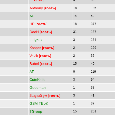
! [
гость
]
3
50
Anthony [
гость
]
18
136
AF
14
42
HP [
гость
]
18
377
DooH [
гость
]
31
137
LLIypuk
3
134
Kasper [
гость
]
2
129
Vovik [
гость
]
2
36
Bubel [
гость
]
15
40
AF
0
119
CuteKnife
3
94
Goodman
1
38
Задний ум [
гость
]
3
41
GSM TEL®
1
37
TGroup
15
201