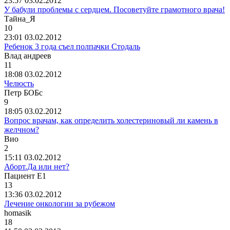
23:57 03.02.2012
У бабули проблемы с сердцем. Посоветуйте грамотного врача!
Тайна
_
Я
10
23:01 03.02.2012
Ребенок 3 года съел полпачки Стодаль
Влад
андреев
11
18:08 03.02.2012
Челюсть
Петр
БОБс
9
18:05 03.02.2012
Вопрос врачам, как определить холестериновый ли камень в
желчном?
Вио
2
15:11 03.02.2012
Аборт.Да или нет?
Пациент
Е
1
13
13:36 03.02.2012
Лечение онкологии за рубежом
homasik
18