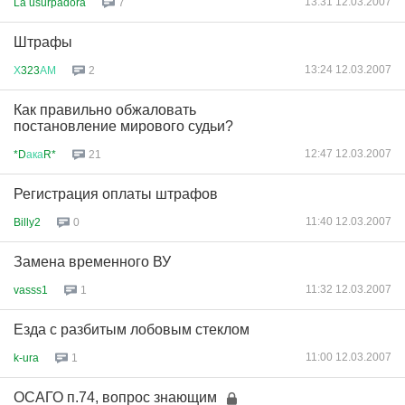
13:31 12.03.2007
La usurpadora
7
Штрафы
13:24 12.03.2007
Х
323
АМ
2
Как правильно обжаловать
постановление мирового судьи?
12:47 12.03.2007
*D
ака
R*
21
Регистрация оплаты штрафов
11:40 12.03.2007
Billy2
0
Замена временного ВУ
11:32 12.03.2007
vasss1
1
Езда с разбитым лобовым стеклом
11:00 12.03.2007
k-ura
1
ОСАГО п.74, вопрос знающим