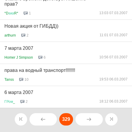
прав?
13:03 07.03.2007
*D
ака
R*
1
Новая акция от ГИБДД))
11:01 07.03.2007
arthurn
2
7 марта 2007
10:56 07.03.2007
Homer J Simpson
6
права на водный транспорт!!!!!!!!
19:53 06.03.2007
Tanss
10
6 марта 2007
18:12 06.03.2007
ГРом
_
2
329