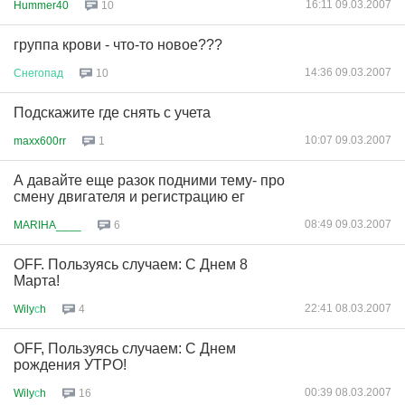
16:11 09.03.2007
Hummer40
10
группа крови - что-то новое???
14:36 09.03.2007
Снегопад
10
Подскажите где снять с учета
10:07 09.03.2007
maxx600rr
1
А давайте еще разок подними тему- про
смену двигателя и регистрацию ег
08:49 09.03.2007
MARIHA____
6
OFF. Пользуясь случаем: С Днем 8
Марта!
22:41 08.03.2007
Wily
с
h
4
OFF, Пользуясь случаем: С Днем
рождения УТРО!
00:39 08.03.2007
Wily
с
h
16