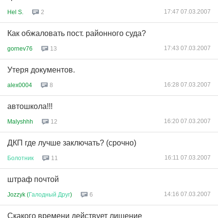
17:47 07.03.2007
Hel S.
2
Как обжаловать пост. районного суда?
17:43 07.03.2007
gornev76
13
Утеря документов.
16:28 07.03.2007
alex0004
8
автошкола!!!
16:20 07.03.2007
Malyshhh
12
ДКП где лучше заключать? (срочно)
16:11 07.03.2007
Болотник
11
штраф почтой
14:16 07.03.2007
Jozzyk (
Галодный
Друг
)
6
Скакого времени действует лишение