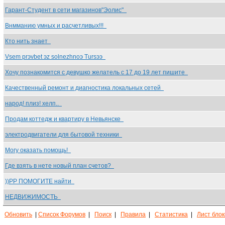
Гарант-Студент в сети магазинов"Эолис"
Внмманию умных и расчетливых!!!
Кто нить знает
Vsem prэvbet эz solnezhnoэ Tursээ
Хочу познакомится с девушко желатель с 17 до 19 лет пишите
Качественный ремонт и диагностика локальных сетей
народ! плиз! хелп..
Продам коттедж и квартиру в Невьянске
электродвигатели для бытовой техники
Могу оказать помощь!
Где взять в нете новый план счетов?
))РР ПОМОГИТЕ найти
НЕДВИЖИМОСТЬ
Обновить
|
Список Форумов
|
Поиск
|
Правила
|
Статистика
|
Лист бло