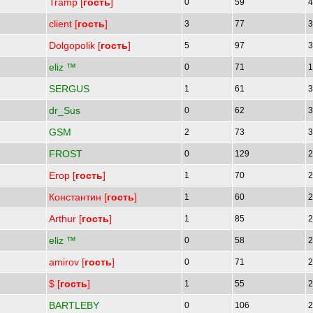
Tramp [
гость
]
0
59
4
client [
гость
]
3
77
3
Dolgopolik [
гость
]
5
97
3
eliz ™
0
71
1
SERGUS
1
61
3
dr_Sus
0
62
3
GSM
2
73
3
FROST
0
129
2
Егор [
гость
]
1
70
2
Константин [
гость
]
1
60
2
Arthur [
гость
]
1
85
2
eliz ™
0
58
2
amirov [
гость
]
0
71
2
$ [
гость
]
1
55
2
BARTLEBY
0
106
2