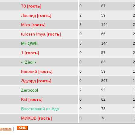
78 [
гость
]
0
87
2
Леонид [
гость
]
2
59
2
Mixa [
гость
]
3
144
2
turcэsh Imya [
гость
]
0
66
2
Mr-QWE
5
144
2
1 [
гость
]
0
57
2
-=Zed=-
0
83
2
Евгений [
гость
]
0
59
1
Эдуард [
гость
]
0
897
1
Zerocool
2
92
1
Kid [
гость
]
0
62
1
Восставший
из
Ада
0
73
1
МИХОВ [
гость
]
0
78
1
кировок
|