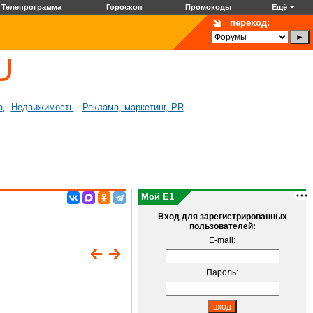
Телепрограмма
Гороскоп
Промокоды
Ещё
переход:
а
Недвижимость
Реклама, маркетинг, PR
,
,
Мой E1
Вход для зарегистрированных
пользователей:
E-mail:
Пароль: