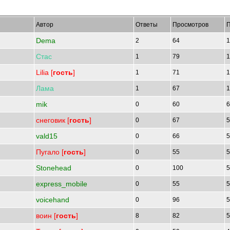
Автор
Ответы
Просмотров
П
Dema
2
64
1
Стас
1
79
1
Lilia [
гость
]
1
71
1
Лама
1
67
1
mik
0
60
6
снеговик [
гость
]
0
67
5
vald15
0
66
5
Пугало [
гость
]
0
55
5
Stonehead
0
100
5
express_mobile
0
55
5
voicehand
0
96
5
воин [
гость
]
8
82
5