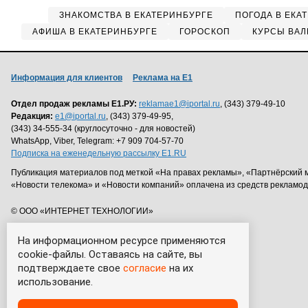
ЗНАКОМСТВА В ЕКАТЕРИНБУРГЕ
ПОГОДА В ЕКА
АФИША В ЕКАТЕРИНБУРГЕ
ГОРОСКОП
КУРСЫ ВАЛ
Информация для клиентов
Реклама на Е1
Отдел продаж рекламы Е1.РУ:
reklamae1@iportal.ru
, (343) 379-49-10
Редакция:
e1@iportal.ru
, (343) 379-49-95,
(343) 34-555-34 (круглосуточно - для новостей)
WhatsApp, Viber, Telegram: +7 909 704-57-70
Подписка на еженедельную рассылку E1.RU
Публикация материалов под меткой «На правах рекламы», «Партнёрский 
«Новости телекома» и «Новости компаний» оплачена из средств рекламо
© ООО «ИНТЕРНЕТ ТЕХНОЛОГИИ»
На информационном ресурсе применяются
cookie-файлы. Оставаясь на сайте, вы
подтверждаете свое
согласие
на их
использование.