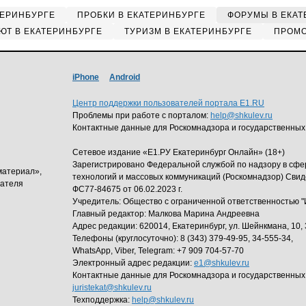
ТЕРИНБУРГЕ
ПРОБКИ В ЕКАТЕРИНБУРГЕ
ФОРУМЫ В ЕКАТ
ЮТ В ЕКАТЕРИНБУРГЕ
ТУРИЗМ В ЕКАТЕРИНБУРГЕ
ПРОМО
iPhone
Android
Центр поддержки пользователей портала E1.RU
Проблемы при работе с порталом:
help@shkulev.ru
Контактные данные для Роскомнадзора и государственных
Сетевое издание «Е1.РУ Екатеринбург Онлайн» (18+)
Зарегистрировано Федеральной службой по надзору в сф
материал»,
технологий и массовых коммуникаций (Роскомнадзор) Свид
дателя
ФС77-84675 от 06.02.2023 г.
Учредитель: Общество с ограниченной ответственность
Главный редактор: Малкова Марина Андреевна
Адрес редакции: 620014, Екатеринбург, ул. Шейнкмана, 10, 
Телефоны (круглосуточно): 8 (343) 379-49-95, 34-555-34,
WhatsApp, Viber, Telegram: +7 909 704-57-70
Электронный адрес редакции:
e1@shkulev.ru
Контактные данные для Роскомнадзора и государственных
juristekat@shkulev.ru
Техподдержка:
help@shkulev.ru