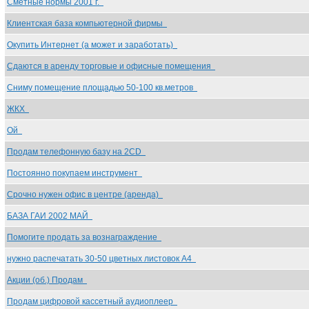
Сметные нормы 2001 г.
Клиентская база компьютерной фирмы
Окупить Интернет (а может и заработать)
Сдаются в аренду торговые и офисные помещения
Сниму помещение площадью 50-100 кв.метров
ЖКХ
Ой
Продам телефонную базу на 2CD
Постоянно покупаем инструмент
Срочно нужен офис в центре (аренда)
БАЗА ГАИ 2002 МАЙ
Помогите продать за вознаграждение
нужно распечатать 30-50 цветных листовок А4
Акции (об.) Продам
Продам цифровой кассетный аудиоплеер