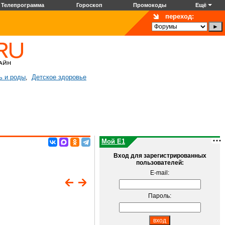
Телепрограмма
Гороскоп
Промокоды
Ещё
переход:
ь и роды
Детское здоровье
,
Мой E1
Вход для зарегистрированных
пользователей:
E-mail:
Пароль: