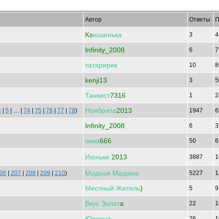
Автор
Ответы
П
Ks
юшенька
3
4
Infinity_2008
6
7
татаририк
10
8
kenji13
3
5
Танкист
7316
1
2
Ноябрята
2013
4
|
5
| .... |
74
|
75
|
76
|
77
|
78
)
1947
6
Infinity_2008
6
3
ника
666
50
6
Июньки
2013
3887
1
Модная
Мадама
06
|
207
|
208
|
209
|
210
)
5227
1
Местный
Житель
)
5
9
Вкус
Золот
a
22
1
Юривна
26
1