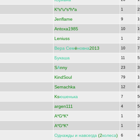
K*s*u*s*h*a
1
2
Jenflame
9
1
Antoxa1985
10
1
Leniuss
1
2
Вера
Сем
ё
новна
2013
10
7
Букаша
11
5
S
А
nny
23
3
KindSoul
79
1
Semachka
12
4
Ks
юшенька
7
5
argen111
4
5
A*G*K*
1
3
A*G*K*
1
2
Однажды
и
навсегда
(2
колеса
)
6
4