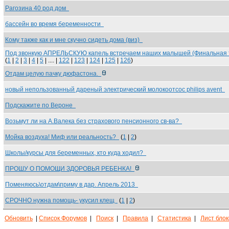
Рагозина 40 род дом
бассейн во время беременности
Кому также как и мне скучно сидеть дома (виз)
Под звонкую АПРЕЛЬСКУЮ капель встречаем наших малышей (Финальная
(
1
|
2
|
3
|
4
|
5
| .... |
122
|
123
|
124
|
125
|
126
)
Отдам целую пачку дюфастона.
новый непользованный дареный электрический молокоотсос philips avent
Подскажите по Вероне
Возьмут ли на А.Валека без страхового пенсионного св-ва?
Мойка воздуха! Миф или реальность?
(
1
|
2
)
Школы/курсы для беременных, кто куда ходил?
ПРОШУ О ПОМОЩИ ЗДОРОВЬЯ РЕБЕНКА!
Поменяюсь\отдам\приму в дар. Апрель 2013
СРОЧНО нужна помощь- укусил клещ
(
1
|
2
)
Обновить
|
Список Форумов
|
Поиск
|
Правила
|
Статистика
|
Лист бло