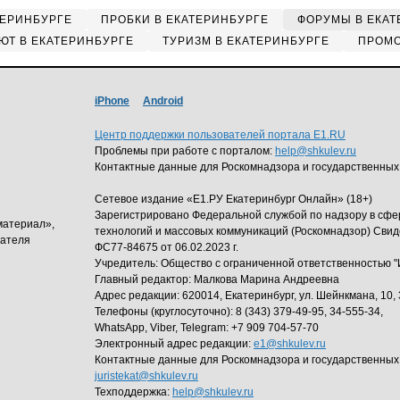
ТЕРИНБУРГЕ
ПРОБКИ В ЕКАТЕРИНБУРГЕ
ФОРУМЫ В ЕКАТ
ЮТ В ЕКАТЕРИНБУРГЕ
ТУРИЗМ В ЕКАТЕРИНБУРГЕ
ПРОМО
iPhone
Android
Центр поддержки пользователей портала E1.RU
Проблемы при работе с порталом:
help@shkulev.ru
Контактные данные для Роскомнадзора и государственных
Сетевое издание «Е1.РУ Екатеринбург Онлайн» (18+)
Зарегистрировано Федеральной службой по надзору в сф
материал»,
технологий и массовых коммуникаций (Роскомнадзор) Свид
дателя
ФС77-84675 от 06.02.2023 г.
Учредитель: Общество с ограниченной ответственность
Главный редактор: Малкова Марина Андреевна
Адрес редакции: 620014, Екатеринбург, ул. Шейнкмана, 10, 
Телефоны (круглосуточно): 8 (343) 379-49-95, 34-555-34,
WhatsApp, Viber, Telegram: +7 909 704-57-70
Электронный адрес редакции:
e1@shkulev.ru
Контактные данные для Роскомнадзора и государственных
juristekat@shkulev.ru
Техподдержка:
help@shkulev.ru