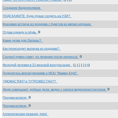
Создание Видеороликов
ПОДСКАЖИТЕ, Куда лучше сходить на УЗИ?
Красивая встреча из роддома с букетом из мягких игрушек
Отдам одежду и обувь
Какие чулки для Лапары?
Как происходит выписка из роддома?
Срочно! нужен совет, по лечению после регресса!
Молодой человек в 23 женской консультации,
(
1
|
2
|
3
|
4
)
Поделитесь впечатлениями о МОЦ "Мамин Клуб"
?ДЮФАСТОН? и ?УТРОЖЕСТАН??
Люди совершают добрые дела: видео с записи видеорегистраторов
Продам коляску
Продам коляску
Аллергическая реакция, help!