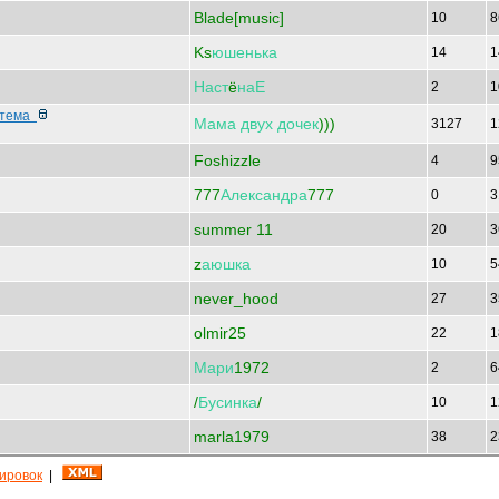
Blade[music]
10
8
Ks
юшенька
14
1
Наст
ё
наЕ
2
1
 тема
Мама
двух
дочек
)))
3127
1
Foshizzle
4
9
777
Александра
777
0
3
summer 11
20
3
z
аюшка
10
5
never_hood
27
3
olmir25
22
1
Мари
1972
2
6
/
Бусинка
/
10
1
marla1979
38
2
кировок
|