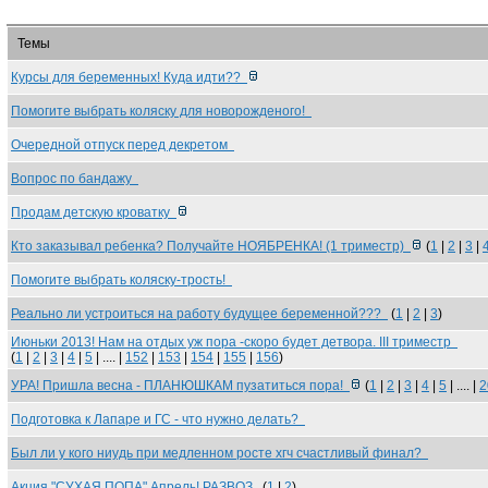
Темы
Курсы для беременных! Куда идти??
Помогите выбрать коляску для новорожденого!
Очередной отпуск перед декретом
Вопрос по бандажу
Продам детскую кроватку
Кто заказывал ребенка? Получайте НОЯБРЕНКА! (1 триместр)
(
1
|
2
|
3
|
Помогите выбрать коляску-трость!
Реально ли устроиться на работу будущее беременной???
(
1
|
2
|
3
)
Июньки 2013! Нам на отдых уж пора -скоро будет детвора. III триместр
(
1
|
2
|
3
|
4
|
5
| .... |
152
|
153
|
154
|
155
|
156
)
УРА! Пришла весна - ПЛАНЮШКАМ пузатиться пора!
(
1
|
2
|
3
|
4
|
5
| .... |
2
Подготовка к Лапаре и ГС - что нужно делать?
Был ли у кого ниудь при медленном росте хгч счастливый финал?
Акция "СУХАЯ ПОПА" Апрель! РАЗВОЗ
(
1
|
2
)