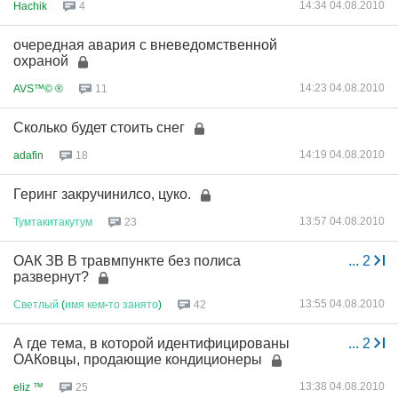
14:34 04.08.2010
Hachik
4
очередная авария с вневедомственной
охраной
14:23 04.08.2010
AVS™© ®
11
Сколько будет стоить снег
14:19 04.08.2010
adafin
18
Геринг закручинилсо, цуко.
13:57 04.08.2010
Тумтакитакутум
23
ОАК ЗВ В травмпункте без полиса
...
2
развернут?
13:55 04.08.2010
Светлый
(
имя
кем
-
то
занято
)
42
А где тема, в которой идентифицированы
...
2
ОАКовцы, продающие кондиционеры
13:38 04.08.2010
eliz ™
25