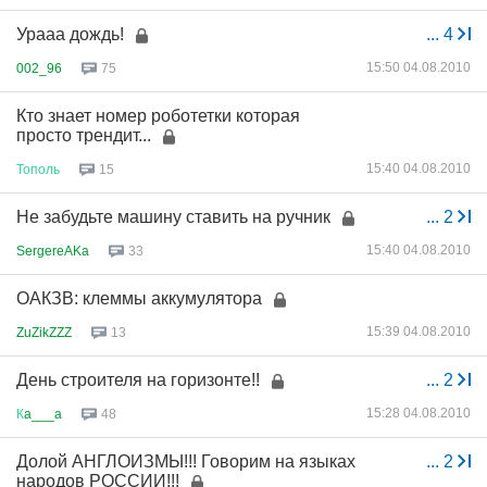
Урааа дождь!
...
4
15:50 04.08.2010
002_96
75
Кто знает номер роботетки которая
просто трендит...
15:40 04.08.2010
Тополь
15
Не забудьте машину ставить на ручник
...
2
15:40 04.08.2010
SergereAKa
33
ОАКЗВ: клеммы аккумулятора
15:39 04.08.2010
ZuZikZZZ
13
День строителя на горизонте!!
...
2
15:28 04.08.2010
К
a___a
48
Долой АНГЛОИЗМЫ!!! Говорим на языках
...
2
народов РОССИИ!!!