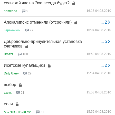
сельский час на Эхе всегда будет?
16:15 04.08.2010
nameded
9
Апокалипсис отменили (отсрочили)
...
2
16:04 04.08.2010
Тараканкин
27
Добровольно-принудительная установка
...
5
счетчиков
15:59 04.08.2010
Brozzz
100
Исетские купальщики
...
2
15:54 04.08.2010
Dirty Garry
29
выбор
15:53 04.08.2010
zxcvx
21
если
15:52 04.08.2010
A.G.*RIGHTCREW*
21