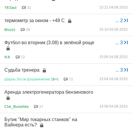
15:21 04.08.2010
YESaul
31
термометр за окном - +48 С
...
2
15:10 04.08.2010
Brozzz
28
Футбол во вторник (3.08) в зелёной роще
...
3
15:06 04.08.2010
N:K
72
Судьба тренера
...
3
15:04 04.08.2010
Шарль
Латэн
(
ограничение
16+)
72
Аренда электрогенератора бензинового
14:58 04.08.2010
Che_Burashka
17
Бутик "Мир токарных станков" на
Вайнера есть?