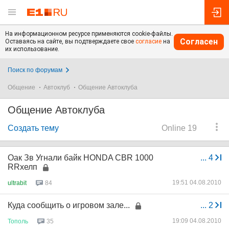
На информационном ресурсе применяются cookie-файлы.
Согласен
Оставаясь на сайте, вы подтверждаете свое
согласие
на
их использование.
Поиск по форумам
Общение
Автоклуб
Общение Автоклуба
Общение Автоклуба
Создать тему
Online 19
Оак Зв Угнали байк HONDA CBR 1000
...
4
RRхелп
19:51 04.08.2010
ultrabit
84
Куда сообщить о игровом зале...
...
2
19:09 04.08.2010
Тополь
35