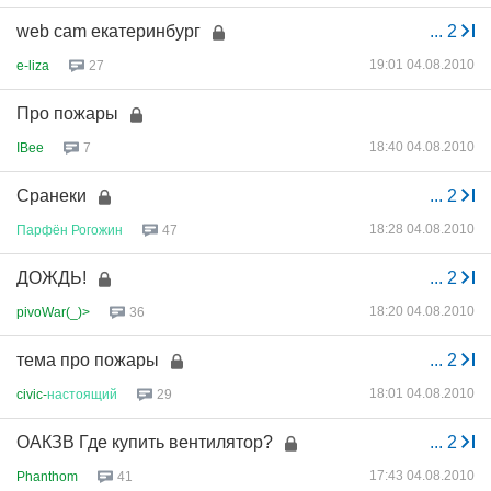
web cam екатеринбург
...
2
19:01 04.08.2010
e-liza
27
Про пожары
18:40 04.08.2010
IBee
7
Сранеки
...
2
18:28 04.08.2010
Парфён
Рогожин
47
ДОЖДЬ!
...
2
18:20 04.08.2010
pivoWar(_)>
36
тема про пожары
...
2
18:01 04.08.2010
civic-
настоящий
29
ОАКЗВ Где купить вентилятор?
...
2
17:43 04.08.2010
Phanthom
41