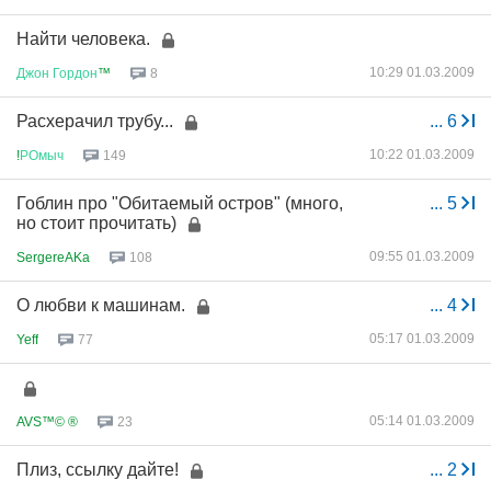
Найти человека.
10:29 01.03.2009
Джон
Гордон
™
8
Расхерачил трубу...
...
6
10:22 01.03.2009
!
РОмыч
149
Гоблин про "Обитаемый остров" (много,
...
5
но стоит прочитать)
09:55 01.03.2009
SergereAKa
108
О любви к машинам.
...
4
05:17 01.03.2009
Yeff
77
05:14 01.03.2009
AVS™© ®
23
Плиз, ссылку дайте!
...
2