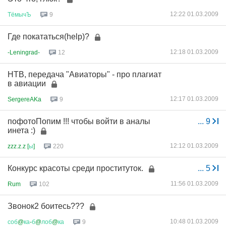
12:22 01.03.2009
ТёмычЪ
9
Где покататься(help)?
12:18 01.03.2009
-Leningrad-
12
НТВ, передача "Авиаторы" - про плагиат
в авиации
12:17 01.03.2009
SergereAKa
9
пофотоПопим !!! чтобы войти в аналы
...
9
инета :)
12:12 01.03.2009
zzz.z.z [
ы
]
220
Конкурс красоты среди проституток.
...
5
11:56 01.03.2009
Rum
102
Звонок2 боитесь???
10:48 01.03.2009
соб
@
ка
-
б
@
лоб
@
ка
9