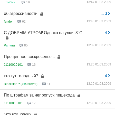
13:47 01.03.2009
.:
Лысый
:.
19
об агрессивности
...
3
13:43 01.03.2009
fender
62
С ДОБРЫМ УТРОМ! Однако на улке -3°C.
...
4
13:39 01.03.2009
P
а
nt
е
ra
85
Прощенное воскресенье...
13:26 01.03.2009
11110010101
16
кто тут голодный?
...
4
13:19 01.03.2009
Blackston™(4
х
4forever)
81
По штрафам за непропуск пешехода
12:39 01.03.2009
11110010101
17
Это что, глюк?