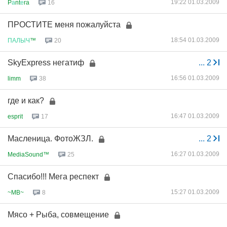
19:22 01.03.2009
P
а
nt
е
ra
16
ПРОСТИТЕ меня пожалуйста
18:54 01.03.2009
ПАЛЫЧ
™
20
SkyExpress негатиф
...
2
16:56 01.03.2009
limm
38
где и как?
16:47 01.03.2009
esprit
17
Масленица. ФотоЖЗЛ.
...
2
16:27 01.03.2009
MediaSound™
25
Спасибо!!! Мега респект
15:27 01.03.2009
~MB~
8
Мясо + Рыба, совмещение