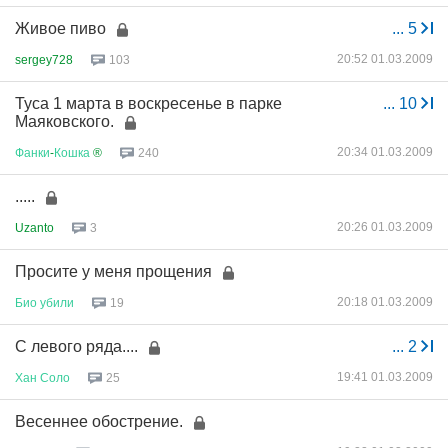
Живое пиво
...
5
20:52 01.03.2009
sergey728
103
Туса 1 марта в воскресенье в парке
...
10
Маяковского.
20:34 01.03.2009
Фанки
-
Кошка
®
240
.....
20:26 01.03.2009
Uzanto
3
Просите у меня прощения
20:18 01.03.2009
Био
убили
19
С левого ряда....
...
2
19:41 01.03.2009
Хан
Соло
25
Весеннее обострение.