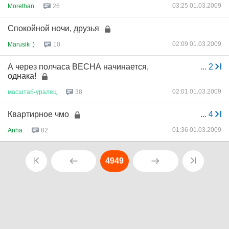
03:25 01.03.2009
Morethan
26
Спокойной ночи, друзья
02:09 01.03.2009
Marusik :)
10
А через полчаса ВЕСНА начинается,
...
2
однака!
02:01 01.03.2009
масштаб
-
уралец
38
Квартирное чмо
...
4
01:36 01.03.2009
Anha
82
4949