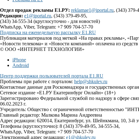
Отдел продаж рекламы Е1.РУ:
reklamae1@iportal.ru
, (343) 379-
Редакция:
e1@iportal.ru
, (343) 379-49-95,
(343) 34-555-34 (круглосуточно - для новостей)
WhatsApp, Viber, Telegram: +7 909 704-57-70
Подписка на еженедельную рассылку E1.RU
Публикация материалов под меткой «На правах рекламы», «Пар
«Новости телекома» и «Новости компаний» оплачена из средств
© ООО «ИНТЕРНЕТ ТЕХНОЛОГИИ»
iPhone
Android
Центр поддержки пользователей портала E1.RU
Проблемы при работе с порталом:
help@shkulev.ru
Контактные данные для Роскомнадзора и государственных орга
Сетевое издание «Е1.РУ Екатеринбург Онлайн» (18+)
Зарегистрировано Федеральной службой по надзору в сфере св
06.02.2023 г.
Учредитель: Общество с ограниченной ответственностью 
Главный редактор: Малкова Марина Андреевна
Адрес редакции: 620014, Екатеринбург, ул. Шейнкмана, 10, 3-й э
Телефоны (круглосуточно): 8 (343) 379-49-95, 34-555-34,
WhatsApp, Viber, Telegram: +7 909 704-57-70
Электронный адрес редакции:
e1@shkulev.ru