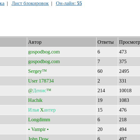
ка
|
Лист блокировок
|
Он-лайн:
55
Автор
Ответы
Просмот
gospodbog.com
6
473
gospodbog.com
7
375
Sergey™
60
2495
User 178734
2
331
@
Денис
™
214
10018
Hachik
19
1083
Илья
X
антер
15
476
Longdimm
6
218
• Vampir •
20
494
John Dow
6
497