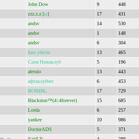
John Dow
9
448
zzz.z.z [
ы
]
17
431
andsv
14
530
andsv
1
148
andsv
6
304
Био
убили
13
465
Саня
Ниваклуб
5
196
alessio
13
443
афтаклубчег
6
453
ВОВИК
.
17
729
Blackston™(4
х
4forever)
15
685
Lorda
6
257
yankee
10
986
DoctorADS
5
371
ость
Kirill.N
4
288