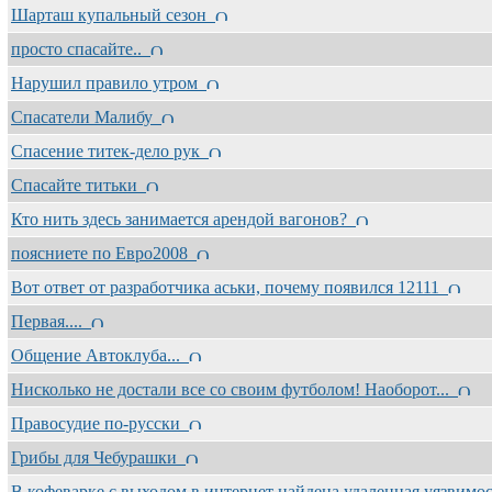
Шарташ купальный сезон
просто спасайте..
Нарушил правило утром
Спасатели Малибу
Спасение титек-дело рук
Спасайте титьки
Кто нить здесь занимается арендой вагонов?
поясниете по Евро2008
Вот ответ от разработчика аськи, почему появился 12111
Первая....
Общение Автоклуба...
Нисколько не достали все со своим футболом! Наоборот...
Правосудие по-русски
Грибы для Чебурашки
В кофеварке с выходом в интернет найдена удаленная уязвим