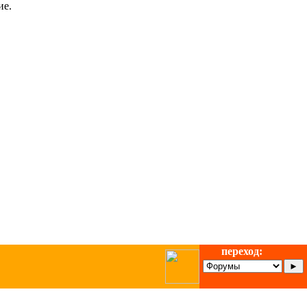
ие.
переход: