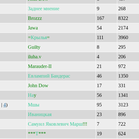
Заднее
мнение
9
268
Brozzz
167
8322
Jawa
54
2174
=
Крылья
=
111
3960
Guilty
8
295
iluha.v
4
206
Marauder-II
21
972
Евлампий
Бандерас
46
1350
John Dow
17
331
На
y
56
1341
|
4
)
Мшы
95
3123
Иваницкая
23
896
Самуил
Яковлевич
Марш
!!!
7
722
***
Т
***
19
624