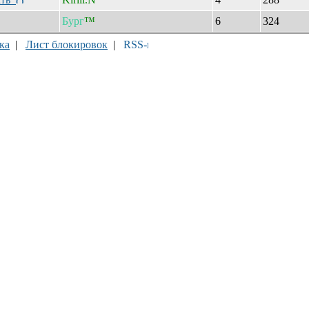
Бург
™
6
324
ка
|
Лист блокировок
|