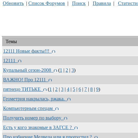
Обновить
|
Список Форумов
|
Поиск
|
Правила
|
Статисти
Темы
12111 Новые факты!!!
12111
Купальный сезон-2008
(
1
|
2
|
3
)
ВАЖНО! Про 12111
пятнецо ТИТЬКЕ
(
1
|
2
|
3
|
4
|
5
|
6
|
7
|
8
|
9
)
Геометрия накрылась, ржака.
Компьютерным спецам
Получить номер по выбору
Есть у кого знакомые в ЗАГСЕ ?
Про избиение Медведа или я пропустил ?