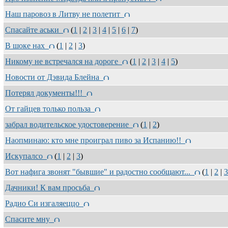
Наш паровоз в Литву не полетит
Спасайте аськи
(
1
|
2
|
3
|
4
|
5
|
6
|
7
)
В шоке нах
(
1
|
2
|
3
)
Никому не встречался на дороге
(
1
|
2
|
3
|
4
|
5
)
Новости от Дэвида Блейна
Потерял документы!!!
От гайцев только польза
забрал водительское удостоверение
(
1
|
2
)
Наопминаю: кто мне проиграл пиво за Испанию!!
Искупалсо
(
1
|
2
|
3
)
Вот нафига звонят "бывшие" и радостно сообщают...
(
1
|
2
|
3
Дачники! К вам просьба
Радио Си изгаляеццо
Спасите мну