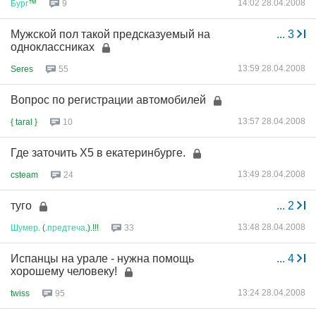
14:02 28.04.2008
Бург
™
9
Мужской пол такой предсказуемый на
...
3
одноклассниках
13:59 28.04.2008
Seres
55
Вопрос по регистрации автомобилей
13:57 28.04.2008
{ taral }
10
Где заточить Х5 в екатеринбурге.
13:49 28.04.2008
csteam
24
туго
...
2
13:48 28.04.2008
Шумер
. (.
предтеча
.).!!!
33
Испанцы на урале - нужна помощь
...
4
хорошему человеку!
13:24 28.04.2008
twiss
95