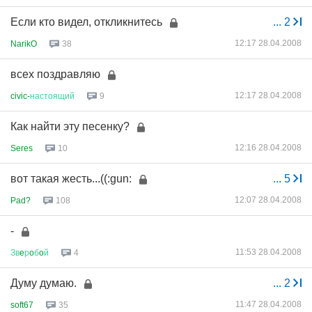
Если кто видел, откликнитесь
...
2
12:17 28.04.2008
NarikO
38
всех поздравляю
12:17 28.04.2008
civic-
настоящий
9
Как найти эту песенку?
12:16 28.04.2008
Seres
10
вот такая жесть...((:gun:
...
5
12:07 28.04.2008
Pad?
108
-
11:53 28.04.2008
Зв
e
р
o
б
o
й
4
Думу думаю.
...
2
11:47 28.04.2008
soft67
35