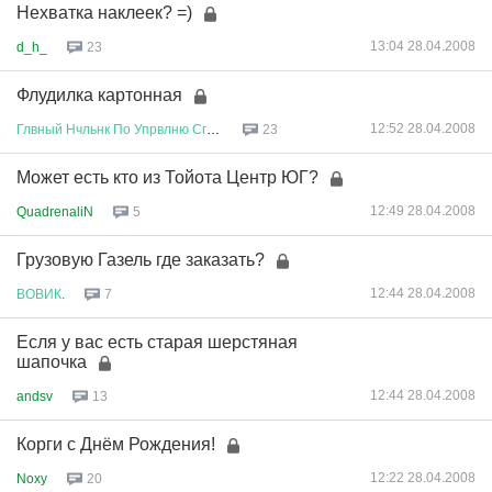
Нехватка наклеек? =)
13:04 28.04.2008
d_h_
23
Флудилка картонная
12:52 28.04.2008
Глвный
Нчльнк
По
Упрвлню
Сглсв
...
23
Может есть кто из Тойота Центр ЮГ?
12:49 28.04.2008
QuadrenaliN
5
Грузовую Газель где заказать?
12:44 28.04.2008
ВОВИК
.
7
Есля у вас есть старая шерстяная
шапочка
12:44 28.04.2008
andsv
13
Корги с Днём Рождения!
12:22 28.04.2008
Noxy
20