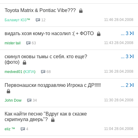
Toyota Matrix & Pontiac Vibe???
11:46 28.04.2008
Баламут
ЮЗ
™
12
видать хозя кому-то насолил :( + ФОТО
...
3
11:43 28.04.2008
mister tail
63
скинул оковы тьмы с себя. кто еще?
...
3
(фото)
11:36 28.04.2008
medved01 (
КЗПА
)
68
Первонашски поздравляю Игрока с ДР!!!!!
...
2
11:30 28.04.2008
John Dow
34
Как найти песню "Вдруг как в сказке
скрипнула дверь"?
11:04 28.04.2008
eliz ™
4