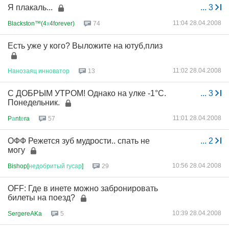
Я плакаль...
...
3
11:04 28.04.2008
Blackston™(4
х
4forever)
74
Есть уже у кого? Выложите на ютуб,плиз
11:02 28.04.2008
Нанозаяц
инноватор
13
С ДОБРЫМ УТРОМ! Однако на улке -1°C.
...
3
Понедельник.
11:01 28.04.2008
P
а
nt
е
ra
57
ОФФ Режется зуб мудрости.. спать не
...
2
могу
10:56 28.04.2008
Bishop[
недобритый
гусар
]
29
OFF: Где в инете можно забронировать
билеты на поезд?
10:39 28.04.2008
SergereAKa
5