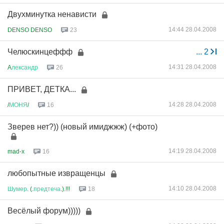
Двухминутка ненависти
14:44 28.04.2008
DENSO DENSO
23
Челюскинцеффф
...
2
14:31 28.04.2008
A
лександр
26
ПРИВЕТ, ДЕТКА...
14:28 28.04.2008
/
МОНЯ
/
16
Зверев нет?)) (новый имиджжж) (+фото)
14:19 28.04.2008
mad-x
16
любопытные извращенцы
14:10 28.04.2008
Шумер
. (.
предтеча
.).!!!
18
Весёлый форум)))))