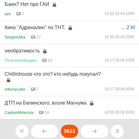
Баян? Нет про ГАИ
10:32 28.04.2008
aes
7
Кино "Адреналин" по ТНТ.
...
2
10:30 28.04.2008
SergereAKa
27
необратимость
10:17 28.04.2008
Петров
-
НеВодкин
14
Chillinhouse что это? кто нибудь покупал?
10:17 28.04.2008
infernal pike
7
ДТП на Белинского, возле Магнума
10:09 28.04.2008
CaptainMolecula
18
5633