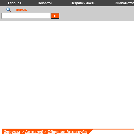
Главная
Новости
Недвижимость
Знакомств
поиск:
Форумы
>
Автоклуб
>
Общение Автоклуба