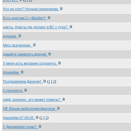
Хто тут?
(
1
|
2
)
Хто не спит? Ночная перекличка
Есть знатоки С++Builder?
цветы, букеты где делают в ВС с утра?
купание
Мисс вселенная.
давайте оживлять форум!
У меня есть желание отдохнуть
Ноклейки
Поздравляем Данилку!
(
1
|
2
)
Стенгазета
офф, конечно...кто может помочь?
Off. Юным любителям фентези
Наклейки 07.06.05
(
1
|
2
)
У Дирижабля гонки?