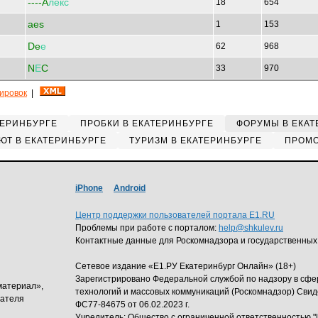
----A
лекс
18
654
aes
1
153
De
е
62
968
N
Е
C
33
970
кировок
|
ТЕРИНБУРГЕ
ПРОБКИ В ЕКАТЕРИНБУРГЕ
ФОРУМЫ В ЕКАТ
ЮТ В ЕКАТЕРИНБУРГЕ
ТУРИЗМ В ЕКАТЕРИНБУРГЕ
ПРОМО
iPhone
Android
Центр поддержки пользователей портала E1.RU
Проблемы при работе с порталом:
help@shkulev.ru
Контактные данные для Роскомнадзора и государственных
Сетевое издание «Е1.РУ Екатеринбург Онлайн» (18+)
Зарегистрировано Федеральной службой по надзору в сф
материал»,
технологий и массовых коммуникаций (Роскомнадзор) Свид
дателя
ФС77-84675 от 06.02.2023 г.
Учредитель: Общество с ограниченной ответственность