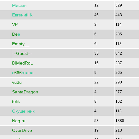
Мишан
12
329
Евгений
К
.
46
443
VP
3
114
De
е
6
285
Empty__
6
118
-=Guest=-
35
842
DiMedRoL
16
237
с
666
атана
9
265
vudu
22
290
SantaDragon
4
277
tolik
8
162
Окушечник
4
113
Nag.ru
53
1380
OverDrive
19
213