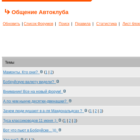
Общение Автоклуба
Обновить
|
Список Форумов
|
Поиск
|
Правила
|
Статистика
|
Лист бло
Темы
Мамонты. Кто они?
(
1
|
2
)
Бобруйскую валюту видели?
Внимание! Все на новый форум!
А по чем нынче десятки-двенашки?
Зачем люди кушают в а-ля Макдональдcах ?
(
1
|
2
|
3
)
Туса классиководов 11 июня :)
(
1
|
2
|
3
)
Вот что пьют в Бобруйске... )))