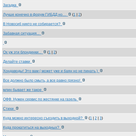
Загадка
Лучше конечно в форум ГИБДД но....
(
1
|
2
)
В Новосиб никто не собирается?
Забавная ситуация...
Ох уж эти блондинки...
(
1
|
2
)
Делайте ставки
Хондаводы! Это вам ( может уже и баян но не пинать )
Все должно было смыть, а все равно грязно!
млин бывает же такое
ОФФ. Нужен сервис по жестянке на газель
Стихи
Куда можно интересно съездить в выходной?
(
1
|
2
|
3
)
Куда прокатиться на выходных?