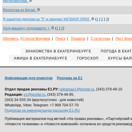
Метеоэротика
Репортаж из Китая
Я защитил диплом на "5" и окончил УрГЮА!!!! УРА!!!
(
1
|
2
|
3
)
Хачу машину, подскажите :)
(
1
|
2
)
Обновить
|
Список Форумов
|
Поиск
|
Правила
|
Статистика
|
Лист бло
ЗНАКОМСТВА В ЕКАТЕРИНБУРГЕ
ПОГОДА В ЕКА
АФИША В ЕКАТЕРИНБУРГЕ
ГОРОСКОП
КУРСЫ ВАЛ
Информация для клиентов
Реклама на Е1
Отдел продаж рекламы Е1.РУ:
reklamae1@iportal.ru
, (343) 379-49-10
Редакция:
e1@iportal.ru
, (343) 379-49-95,
(343) 34-555-34 (круглосуточно - для новостей)
WhatsApp, Viber, Telegram: +7 909 704-57-70
Подписка на еженедельную рассылку E1.RU
Публикация материалов под меткой «На правах рекламы», «Партнёрский 
«Новости телекома» и «Новости компаний» оплачена из средств рекламо