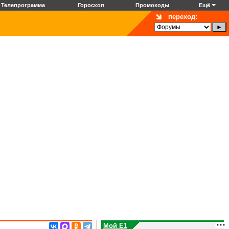
Телепрограмма
Гороскоп
Промокоды
Ещё
переход:
Мой E1