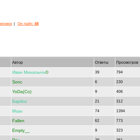
кировок
|
Он-лайн:
48
Автор
Ответы
Просмотров
Иван
Михалычъ
©
39
794
Sonc
6
230
YoDa(Co)
9
406
Барбос
21
312
Мшы
74
1394
Fallen
62
773
Empty__
9
323