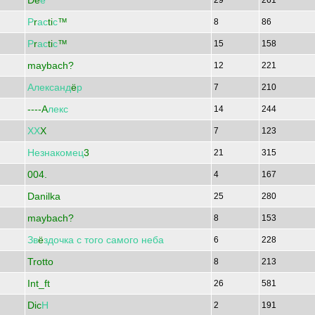
De
е
29
261
Р
r
ас
ti
с
™
8
86
Р
r
ас
ti
с
™
15
158
maybach?
12
221
Александ
ё
р
7
210
----A
лекс
14
244
ХХ
X
7
123
Незнакомец
3
21
315
004.
4
167
Danilka
25
280
maybach?
8
153
Зв
ё
здочка
с
того
самого
неба
6
228
Trotto
8
213
Int_ft
26
581
Dic
Н
2
191